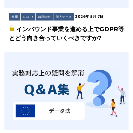
2026年 5月 7日
欧州
GDPR
越境移転
個人データ
インバウンド事業を進める上でGDPR等
とどう向き合っていくべきですか?