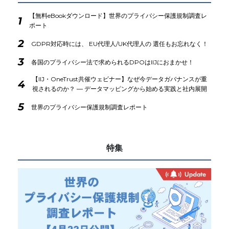
【無料eBookダウンロード】世界のプライバシー保護規制調査レ
1
ポート
2
GDPR対応時には、 EU代理人/UK代理人の 選任もお忘れなく！
3
各国のプライバシー法で求められるDPOはIIJにおまかせ！
【IIJ・OneTrust共催ウェビナー】なぜ今データガバナンスが重
4
視されるのか？ ― データマッピングから始める実践と社内展開
5
世界のプライバシー保護規制調査レポート
特集