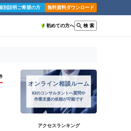
個別説明ご希望の方
無料資料ダウンロード
初めての方へ
検 索
件
オンライン相談ルーム
IIJのコンサルタントへ質問や
作業支援の依頼が可能です
アクセスランキング