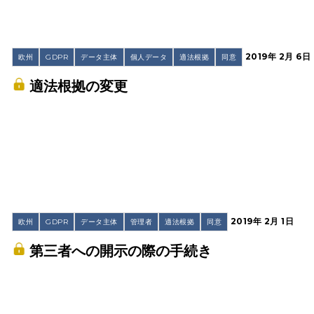
2019年 2月 6日
欧州
GDPR
データ主体
個人データ
適法根拠
同意
適法根拠の変更
2019年 2月 1日
欧州
GDPR
データ主体
管理者
適法根拠
同意
第三者への開示の際の手続き