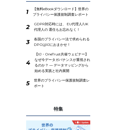
【無料eBookダウンロード】世界の
1
プライバシー保護規制調査レポート
GDPR対応時には、 EU代理人/UK
2
代理人の 選任もお忘れなく！
各国のプライバシー法で求められる
3
DPOはIIJにおまかせ！
【IIJ・OneTrust共催ウェビナー】
なぜ今データガバナンスが重視され
4
るのか？ ― データマッピングから
始める実践と社内展開
世界のプライバシー保護規制調査レ
5
ポート
特集