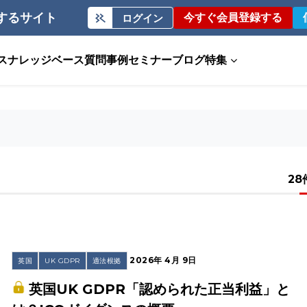
するサイト
今すぐ会員登録する
ログイン
ス
ナレッジベース
質問事例
セミナー
ブログ
特集
28
2026年 4月 9日
英国
UK GDPR
適法根拠
英国UK GDPR「認められた正当利益」と