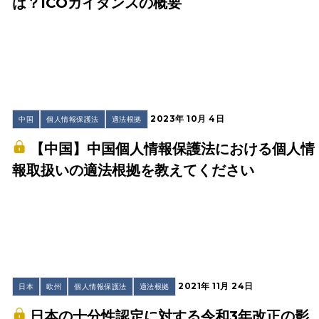
は？ICOガイダンスの概要
2023年 10月 4日
中国
個人情報保護法
適法根拠
【中国】中国個人情報保護法における個人情
報取扱いの適法根拠を教えてください
2021年 11月 24日
日本
欧州
個人情報保護法
適法根拠
日本の十分性認定に対する令和3年改正の影