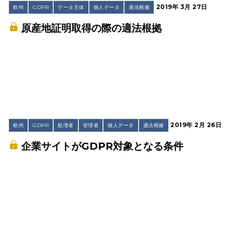
2019年 3月 27日
欧州
GDPR
データ主体
個人データ
適法根拠
原産地証明取得の際の適法根拠
2019年 2月 26日
欧州
GDPR
処理者
管理者
個人データ
適法根拠
企業サイトがGDPR対象となる条件