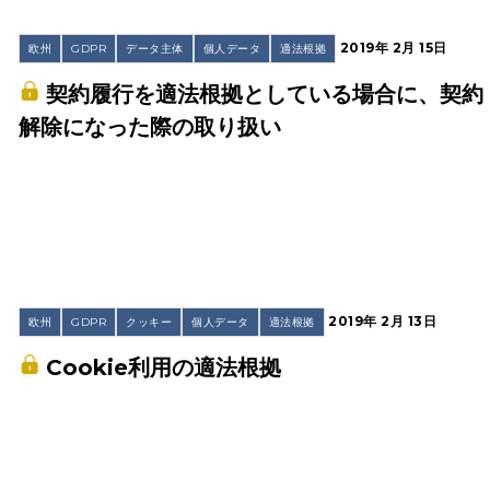
2019年 2月 15日
欧州
GDPR
データ主体
個人データ
適法根拠
契約履行を適法根拠としている場合に、契約
解除になった際の取り扱い
2019年 2月 13日
欧州
GDPR
クッキー
個人データ
適法根拠
Cookie利用の適法根拠