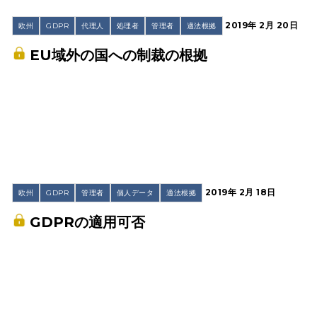
2019年 2月 20日
欧州
GDPR
代理人
処理者
管理者
適法根拠
EU域外の国への制裁の根拠
2019年 2月 18日
欧州
GDPR
管理者
個人データ
適法根拠
GDPRの適用可否