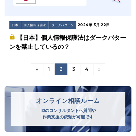
2024年 3月 22日
日本
個人情報保護法
ダークパターン
【日本】個人情報保護法はダークパター
ンを禁止しているの？
«
1
2
3
4
»
オンライン相談ルーム
IIJのコンサルタントへ質問や
作業支援の依頼が可能です