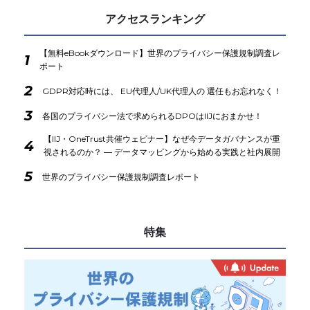
アクセスランキング
【無料eBookダウンロード】世界のプライバシー保護規制調査レ
1
ポート
2
GDPR対応時には、 EU代理人/UK代理人の 選任もお忘れなく！
3
各国のプライバシー法で求められるDPOはIIJにおまかせ！
【IIJ・OneTrust共催ウェビナー】なぜ今データガバナンスが重
4
視されるのか？ ― データマッピングから始める実践と社内展開
5
世界のプライバシー保護規制調査レポート
特集