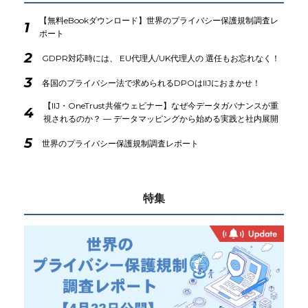
【無料eBookダウンロード】世界のプライバシー保護規制調査レ
1
ポート
2
GDPR対応時には、 EU代理人/UK代理人の 選任もお忘れなく！
3
各国のプライバシー法で求められるDPOはIIJにおまかせ！
【IIJ・OneTrust共催ウェビナー】なぜ今データガバナンスが重
4
視されるのか？ ― データマッピングから始める実践と社内展開
5
世界のプライバシー保護規制調査レポート
特集