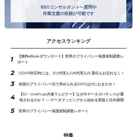
IIJのコンサルタントへ質問や
作業支援の依頼が可能です
アクセスランキング
【無料eBookダウンロード】世界のプライバシー保護規制調査レ
1
ポート
2
GDPR対応時には、 EU代理人/UK代理人の 選任もお忘れなく！
3
各国のプライバシー法で求められるDPOはIIJにおまかせ！
【IIJ・OneTrust共催ウェビナー】なぜ今データガバナンスが重
4
視されるのか？ ― データマッピングから始める実践と社内展開
5
世界のプライバシー保護規制調査レポート
特集