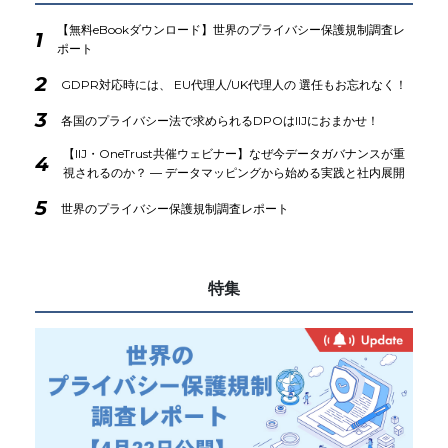
【無料eBookダウンロード】世界のプライバシー保護規制調査レ
1
ポート
2
GDPR対応時には、 EU代理人/UK代理人の 選任もお忘れなく！
3
各国のプライバシー法で求められるDPOはIIJにおまかせ！
【IIJ・OneTrust共催ウェビナー】なぜ今データガバナンスが重
4
視されるのか？ ― データマッピングから始める実践と社内展開
5
世界のプライバシー保護規制調査レポート
特集