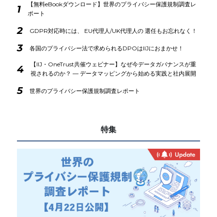
【無料eBookダウンロード】世界のプライバシー保護規制調査レ
1
ポート
2
GDPR対応時には、 EU代理人/UK代理人の 選任もお忘れなく！
3
各国のプライバシー法で求められるDPOはIIJにおまかせ！
【IIJ・OneTrust共催ウェビナー】なぜ今データガバナンスが重
4
視されるのか？ ― データマッピングから始める実践と社内展開
5
世界のプライバシー保護規制調査レポート
特集