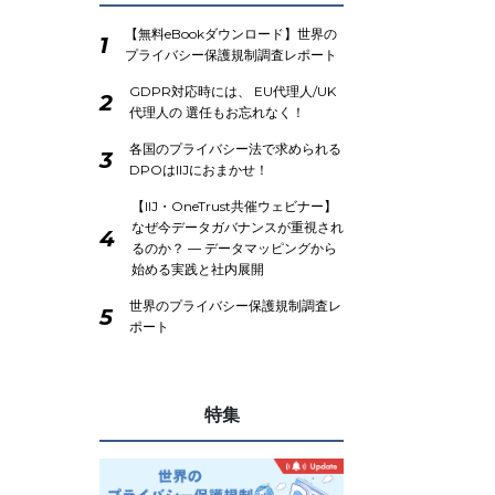
【無料eBookダウンロード】世界の
1
プライバシー保護規制調査レポート
GDPR対応時には、 EU代理人/UK
2
代理人の 選任もお忘れなく！
各国のプライバシー法で求められる
3
DPOはIIJにおまかせ！
【IIJ・OneTrust共催ウェビナー】
なぜ今データガバナンスが重視され
4
るのか？ ― データマッピングから
始める実践と社内展開
世界のプライバシー保護規制調査レ
5
ポート
特集