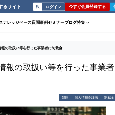
するサイト
今すぐ会員登録する
ログイン
ス
ナレッジベース
質問事例
セミナー
ブログ
特集
情報の取扱い等を行った事業者に制裁金
情報の取扱い等を行った事業者
韓国
個人情報保護法
制裁金