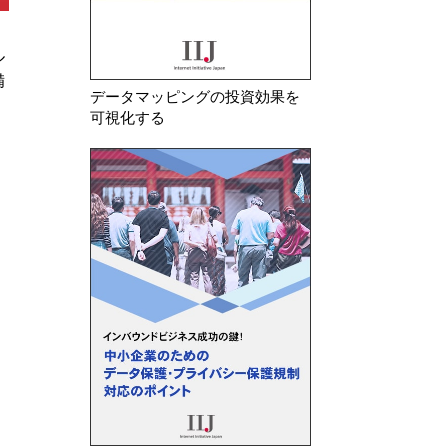
2026年 7月 23日
2026年 8月 7日
ル
韓国 安全管理措置の不備及び不
イタリア スコア
備
要な個人情報を廃棄していなかっ
ムを利用した電力
データマッピングの投資効果を
たことを理由に生活用品メ…
者等計4社に対しG
可視化する