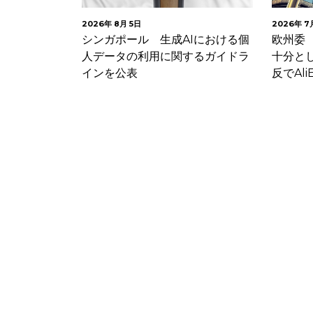
2026年 8月 5日
2026年 7
ング・システ
シンガポール 生成AIにおける個
欧州委
ガス供給事業
人データの利用に関するガイドラ
十分と
R…
インを公表
反でAliE