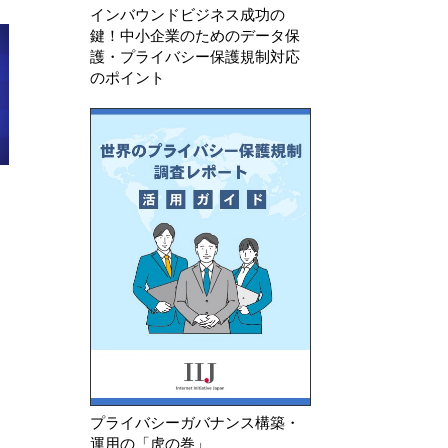
インバウンドビジネス成功の
鍵！中小企業のためのデータ保
護・プライバシー保護規制対応
のポイント
2026年7月23日
2026年8月6日
韓国 安全管理措置の不備及び不
中国 「情報セキ
要な個人情報を廃棄していなかっ
個人情報セキュリ
たことを理由に生活用品メ…
募集案）」に関す
プライバシーガバナンス構築・
運用の「虎の巻」