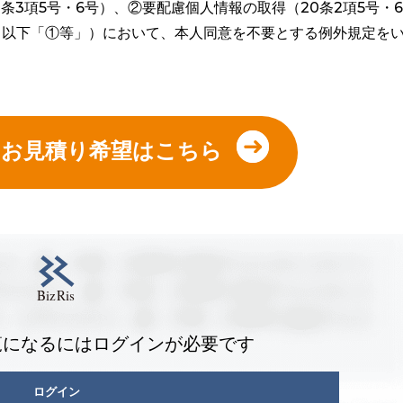
8条3項5号・6号）、②要配慮個人情報の取得（20条2項5号・6
等（以下「①等」）において、本人同意を不要とする例外規定を
やお見積り希望はこちら
覧になるにはログインが必要です
ログイン