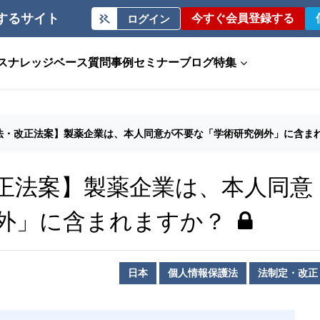
するサイト
今すぐ会員登録する
ログイン
ス
ナレッジベース
質問事例
セミナー
ブログ
特集
法・改正法案】製薬企業は、本人同意が不要な「学術研究例外」に含ま
正法案】製薬企業は、本人同意
外」に含まれますか？
日本
個人情報保護法
法制定・改正