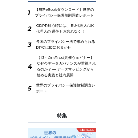
【無料eBookダウンロード】世界の
1
プライバシー保護規制調査レポート
GDPR対応時には、 EU代理人/UK
2
代理人の 選任もお忘れなく！
各国のプライバシー法で求められる
3
DPOはIIJにおまかせ！
【IIJ・OneTrust共催ウェビナー】
なぜ今データガバナンスが重視され
4
るのか？ ― データマッピングから
始める実践と社内展開
世界のプライバシー保護規制調査レ
5
ポート
特集