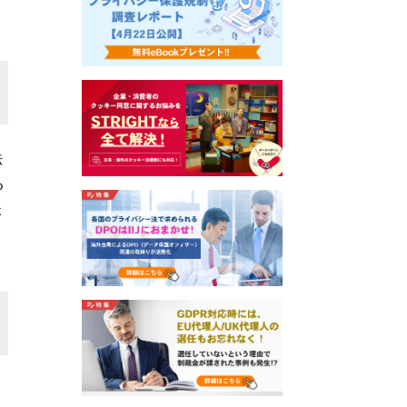
法
る
ょ
、