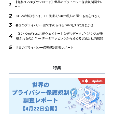
【無料eBookダウンロード】世界のプライバシー保護規制調査レ
1
ポート
2
GDPR対応時には、 EU代理人/UK代理人の 選任もお忘れなく！
3
各国のプライバシー法で求められるDPOはIIJにおまかせ！
【IIJ・OneTrust共催ウェビナー】なぜ今データガバナンスが重
4
視されるのか？ ― データマッピングから始める実践と社内展開
5
世界のプライバシー保護規制調査レポート
特集