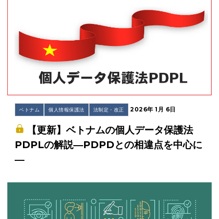
2026年 1月 6日
ベトナム
個人情報保護法
法制定・改正
【更新】ベトナムの個人データ保護法
PDPLの解説―PDPDとの相違点を中心に
―