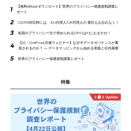
【無料eBookダウンロード】世界のプライバシー保護規制調査レ
1
ポート
2
GDPR対応時には、 EU代理人/UK代理人の 選任もお忘れなく！
3
各国のプライバシー法で求められるDPOはIIJにおまかせ！
【IIJ・OneTrust共催ウェビナー】なぜ今データガバナンスが重
4
視されるのか？ ― データマッピングから始める実践と社内展開
5
世界のプライバシー保護規制調査レポート
特集