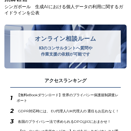
2026年 8月 5日
シンガポール 生成AIにおける個人データの利用に関するガ
イドラインを公表
オンライン相談ルーム
IIJのコンサルタントへ質問や
作業支援の依頼が可能です
アクセスランキング
【無料eBookダウンロード】世界のプライバシー保護規制調査レ
1
ポート
2
GDPR対応時には、 EU代理人/UK代理人の 選任もお忘れなく！
3
各国のプライバシー法で求められるDPOはIIJにおまかせ！