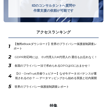
IIJのコンサルタントへ質問や
作業支援の依頼が可能です
アクセスランキング
【無料eBookダウンロード】世界のプライバシー保護規制調査レ
1
ポート
2
GDPR対応時には、 EU代理人/UK代理人の 選任もお忘れなく！
3
各国のプライバシー法で求められるDPOはIIJにおまかせ！
【IIJ・OneTrust共催ウェビナー】なぜ今データガバナンスが重
4
視されるのか？ ― データマッピングから始める実践と社内展開
5
世界のプライバシー保護規制調査レポート
特集