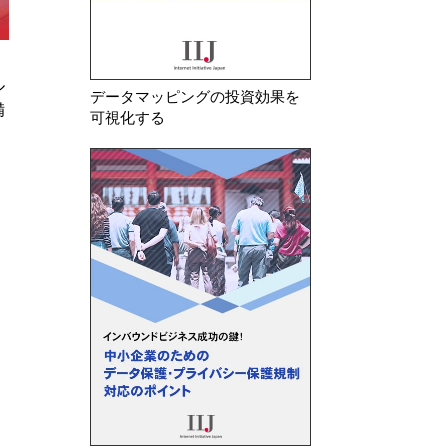
2026年 8月 3日
2026年 7月 30日
EU AI法が施行
オランダデータ保護
データマッピングの投資効果を
べ
デルの開発・導入に
可視化する
ガイドラインを公