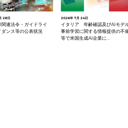
月 24日
2026年 7月 23日
ア 年齢確認及びAIモデル
フランスCNIL 雇用主が従業員
習に関する情報提供の不備
等の活動を監視する際に遵守す
生成AI企業に…
き3つの要件を解説