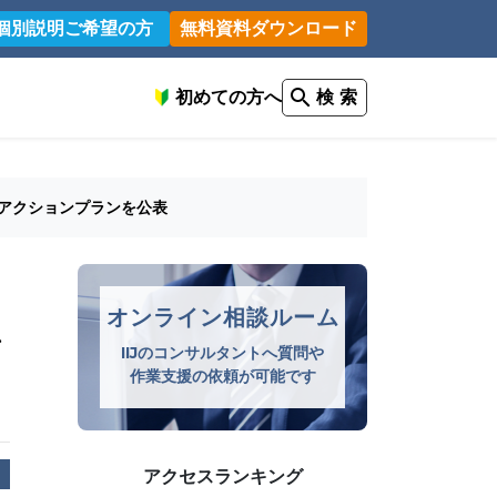
個別説明ご希望の方
無料資料ダウンロード
初めての方へ
検 索
たアクションプランを公表
オンライン相談ルーム
ン
IIJのコンサルタントへ質問や
作業支援の依頼が可能です
アクセスランキング