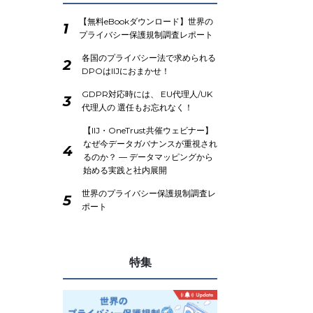
【無料eBookダウンロード】世界の
1
プライバシー保護規制調査レポート
各国のプライバシー法で求められる
2
DPOはIIJにおまかせ！
GDPR対応時には、 EU代理人/UK
3
代理人の 選任もお忘れなく！
【IIJ・OneTrust共催ウェビナー】
なぜ今データガバナンスが重視され
4
るのか？ ― データマッピングから
始める実践と社内展開
世界のプライバシー保護規制調査レ
5
ポート
特集