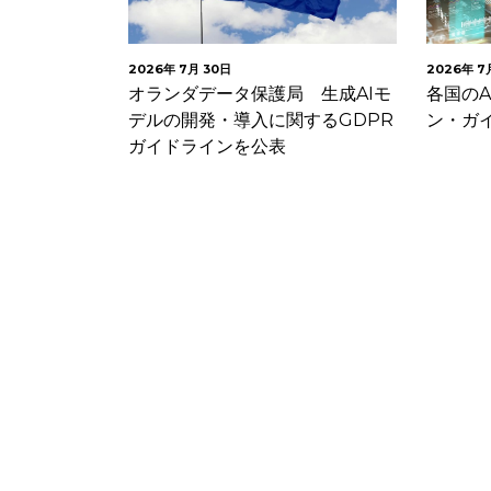
2026年 7月 28日
2026年 7
 生成AIモ
各国のAI関連法令・ガイドライ
イタリ
するGDPR
ン・ガイダンス等の公表状況
事前学
等で米国