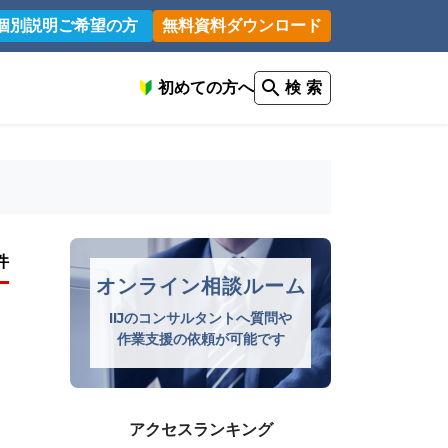
個別説明ご希望の方
無料資料ダウンロード
初めての方へ
検 索
件
オンライン相談ルーム
IIJのコンサルタントへ質問や
作業支援の依頼が可能です
アクセスランキング