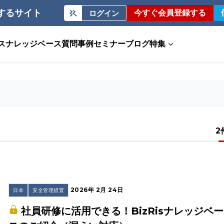
するサイト
今すぐ会員登録する
ログイン
ス
ナレッジベース
質問事例
セミナー
ブログ
特集
2
2026年 2月 24日
日本
安全管理措置
社員研修に活用できる！BizRisナレッジベー