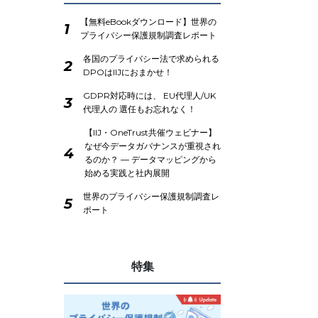
【無料eBookダウンロード】世界の
1
プライバシー保護規制調査レポート
各国のプライバシー法で求められる
2
DPOはIIJにおまかせ！
GDPR対応時には、 EU代理人/UK
3
代理人の 選任もお忘れなく！
【IIJ・OneTrust共催ウェビナー】
なぜ今データガバナンスが重視され
4
るのか？ ― データマッピングから
始める実践と社内展開
世界のプライバシー保護規制調査レ
5
ポート
特集