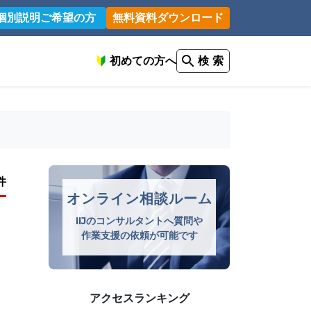
個別説明ご希望の方
無料資料ダウンロード
初めての方へ
検 索
件
オンライン相談ルーム
IIJのコンサルタントへ質問や
作業支援の依頼が可能です
アクセスランキング