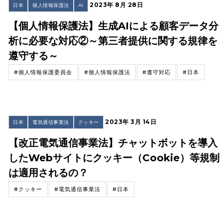
2023年 8月 28日
日本
個人情報保護法
AI
【個人情報保護法】生成AIによる顧客データ分
析に必要な対応②～第三者提供に関する規律を
遵守する～
#個人情報保護委員会
#個人情報保護法
#遵守対応
#日本
2023年 3月 14日
日本
電気通信事業法
クッキー
【改正電気通信事業法】チャットボットを導入
したWebサイトにクッキー（Cookie）等規制
は適用されるの？
#クッキー
#電気通信事業法
#日本