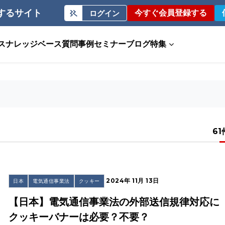
するサイト
今すぐ会員登録する
ログイン
ス
ナレッジベース
質問事例
セミナー
ブログ
特集
61
2024年 11月 13日
日本
電気通信事業法
クッキー
【日本】電気通信事業法の外部送信規律対応に
クッキーバナーは必要？不要？