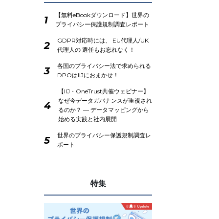
【無料eBookダウンロード】世界の
1
プライバシー保護規制調査レポート
GDPR対応時には、 EU代理人/UK
2
代理人の 選任もお忘れなく！
各国のプライバシー法で求められる
3
DPOはIIJにおまかせ！
【IIJ・OneTrust共催ウェビナー】
なぜ今データガバナンスが重視され
4
るのか？ ― データマッピングから
始める実践と社内展開
世界のプライバシー保護規制調査レ
5
ポート
特集