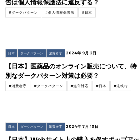
告は個人情報保護法に違反する？
#ダークパターン
#個人情報保護法
#日本
2024年 9月 2日
日本
ダークパターン
消費者庁
【日本】医薬品のオンライン販売について、特
別なダークパターン対策は必要？
#消費者庁
#ダークパターン
#遵守対応
#日本
#法執行
2024年 7月 10日
日本
ダークパターン
消費者庁
【日本】Webサイト上の購入を促すポップアッ