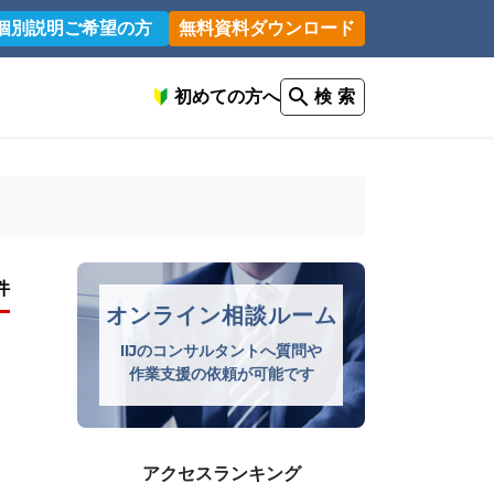
個別説明ご希望の方
無料資料ダウンロード
初めての方へ
検 索
件
オンライン相談ルーム
IIJのコンサルタントへ質問や
作業支援の依頼が可能です
アクセスランキング