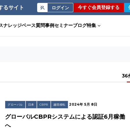
するサイト
今すぐ会員登録する
ログイン
ス
ナレッジベース
質問事例
セミナー
ブログ
特集
36
2024年 5月 8日
グローバル
日本
CBPR
越境移転
グローバルCBPRシステムによる認証6月稼働
へ