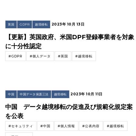
2023年 10月 13日
英国
GDPR
越境移転
【更新】英国政府、米国DPF登録事業者を対象
に十分性認定
#GDPR
#個人データ
#英国
#越境移転
2023年 10月 11日
中国
中国データ保護三法
越境移転
中国 データ越境移転の促進及び規範化規定案
を公表
#セキュリティ
#中国
#個人情報
#公表内容
#越境移転