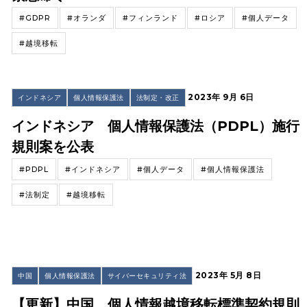
#GDPR
#オランダ
#フィンランド
#ロシア
#個人データ
#越境移転
2023年 9月 6日
インドネシア
個人情報保護法
法制定・改正
インドネシア 個人情報保護法（PDPL）施行
規則案を公表
#PDPL
#インドネシア
#個人データ
#個人情報保護法
#法制定
#越境移転
2023年 5月 8日
中国
個人情報保護法
サイバーセキュリティ法
【更新】中国 個人情報越境移転標準契約規則