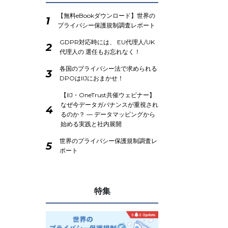
【無料eBookダウンロード】世界の
1
プライバシー保護規制調査レポート
GDPR対応時には、 EU代理人/UK
2
代理人の 選任もお忘れなく！
各国のプライバシー法で求められる
3
DPOはIIJにおまかせ！
【IIJ・OneTrust共催ウェビナー】
なぜ今データガバナンスが重視され
4
るのか？ ― データマッピングから
始める実践と社内展開
世界のプライバシー保護規制調査レ
5
ポート
特集