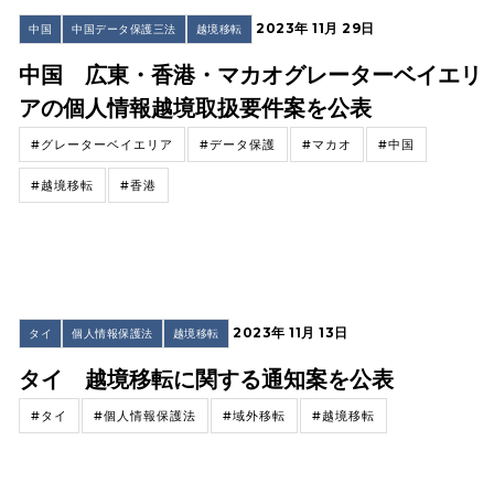
2023年 11月 29日
中国
中国データ保護三法
越境移転
中国 広東・香港・マカオグレーターベイエリ
アの個人情報越境取扱要件案を公表
#グレーターベイエリア
#データ保護
#マカオ
#中国
#越境移転
#香港
2023年 11月 13日
タイ
個人情報保護法
越境移転
タイ 越境移転に関する通知案を公表
#タイ
#個人情報保護法
#域外移転
#越境移転