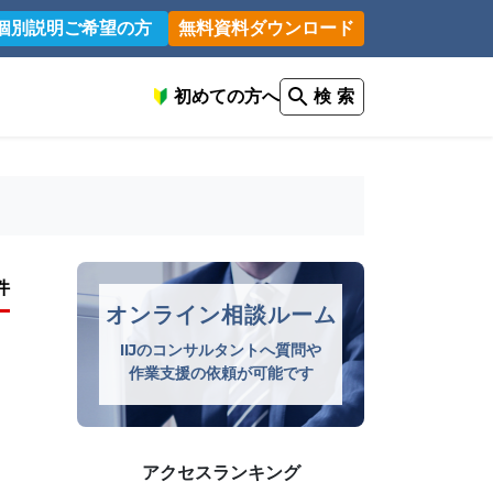
個別説明ご希望の方
無料資料ダウンロード
初めての方へ
検 索
件
オンライン相談ルーム
IIJのコンサルタントへ質問や
作業支援の依頼が可能です
アクセスランキング