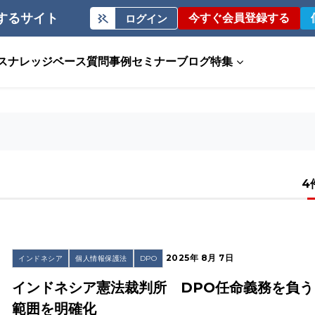
するサイト
今すぐ会員登録する
ログイン
ス
ナレッジベース
質問事例
セミナー
ブログ
特集
4
2025年 8月 7日
インドネシア
個人情報保護法
DPO
インドネシア憲法裁判所 DPO任命義務を負う
範囲を明確化