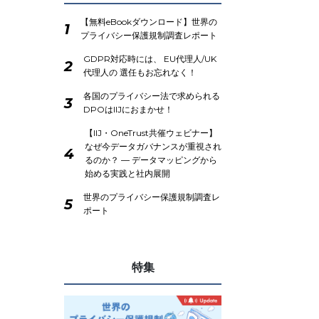
【無料eBookダウンロード】世界の
1
プライバシー保護規制調査レポート
GDPR対応時には、 EU代理人/UK
2
代理人の 選任もお忘れなく！
各国のプライバシー法で求められる
3
DPOはIIJにおまかせ！
【IIJ・OneTrust共催ウェビナー】
なぜ今データガバナンスが重視され
4
るのか？ ― データマッピングから
始める実践と社内展開
世界のプライバシー保護規制調査レ
5
ポート
特集