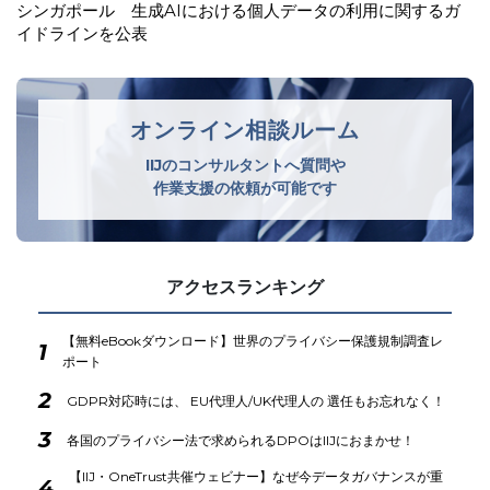
韓国 安全管理措置の不備及び不要な個人情報を廃棄してい
なかったことを理由に生活用品メ…
オンライン相談ルーム
IIJのコンサルタントへ質問や
作業支援の依頼が可能です
アクセスランキング
【無料eBookダウンロード】世界のプライバシー保護規制調査レ
1
ポート
2
GDPR対応時には、 EU代理人/UK代理人の 選任もお忘れなく！
3
各国のプライバシー法で求められるDPOはIIJにおまかせ！
【IIJ・OneTrust共催ウェビナー】なぜ今データガバナンスが重
4