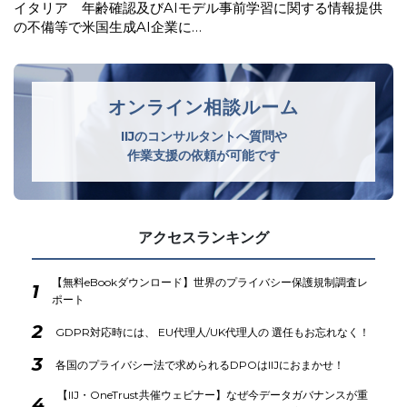
EDPB、生成AIの文脈におけるウェブスクレイピングに関す
るガイドライン案を公表
オンライン相談ルーム
IIJのコンサルタントへ質問や
作業支援の依頼が可能です
アクセスランキング
【無料eBookダウンロード】世界のプライバシー保護規制調査レ
1
ポート
2
GDPR対応時には、 EU代理人/UK代理人の 選任もお忘れなく！
3
各国のプライバシー法で求められるDPOはIIJにおまかせ！
【IIJ・OneTrust共催ウェビナー】なぜ今データガバナンスが重
4