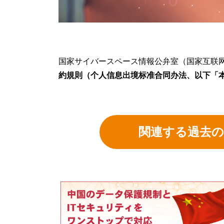
国家サイバースペース情報公弁室（国家互联网信
約規則（个人信息出境
标
准合同
办法、以下「
関連する過去