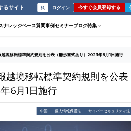
するサイト
今すぐ会員登録する
ログイン
ス
ナレッジベース
質問事例
セミナー
ブログ
特集
越境移転標準契約規則を公表（雛形書式あり）2023年6月1日施行
報越境移転標準契約規則を公表
3年6月1日施行
中国
個人情報保護法
サイバーセキュリティ法