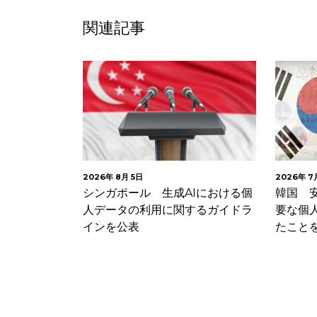
関連記事
2026年 8月 5日
2026年 7月 
リティ技術
シンガポール 生成AIにおける個
韓国 安
規範（意見
人データの利用に関するガイドラ
要な個人
見募…
インを公表
たことを