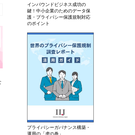
インバウンドビジネス成功の
鍵！中小企業のためのデータ保
護・プライバシー保護規制対応
のポイント
2026年 7月 15日
2026年 8月 6日
AIチャットボットに外部送信規律
中国 「情報セキ
は適用される？
個人情報セキュリテ
募集案）」に関する
プライバシーガバナンス構築・
運用の「虎の巻」