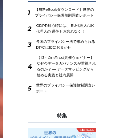
【無料eBookダウンロード】世界の
1
プライバシー保護規制調査レポート
GDPR対応時には、 EU代理人/UK
2
代理人の 選任もお忘れなく！
各国のプライバシー法で求められる
3
DPOはIIJにおまかせ！
【IIJ・OneTrust共催ウェビナー】
なぜ今データガバナンスが重視され
4
るのか？ ― データマッピングから
始める実践と社内展開
世界のプライバシー保護規制調査レ
5
ポート
特集