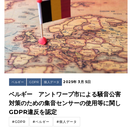
2025年 3月 5日
ベルギー
GDPR
個人データ
ベルギー アントワープ市による騒音公害
対策のための集音センサーの使用等に関し
GDPR違反を認定
#GDPR
#ベルギー
#個人データ