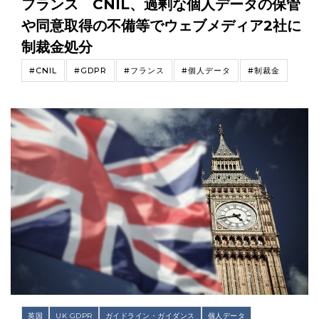
フランス CNIL、過剰な個人データの保管
や同意取得の不備等でウェブメディア2社に
制裁金処分
#CNIL
#GDPR
#フランス
#個人データ
#制裁金
英国
UK GDPR
ガイドライン・ガイダンス
個人データ