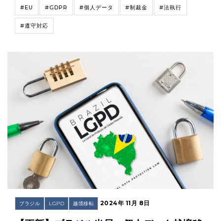
#EU
#GDPR
#個人データ
#制裁金
#法執行
#遵守対応
2024年 11月 8日
ブラジル
LGPD
越境移転