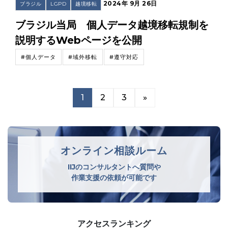
2024年 9月 26日
ブラジル
LGPD
越境移転
ブラジル当局 個人データ越境移転規制を
説明するWebページを公開
#個人データ
#域外移転
#遵守対応
1
2
3
»
オンライン相談ルーム
IIJのコンサルタントへ質問や
作業支援の依頼が可能です
アクセスランキング