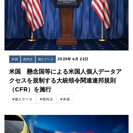
2025年 4月 22日
米国
国内法
個人データ
米国 懸念国等による米国人個人データア
クセスを規制する大統領令関連連邦規則
（CFR）を施行
#個人データ
#国内法
#米国