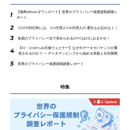
【無料eBookダウンロード】世界のプライバシー保護規制調査レ
1
ポート
2
GDPR対応時には、 EU代理人/UK代理人の 選任もお忘れなく！
3
各国のプライバシー法で求められるDPOはIIJにおまかせ！
【IIJ・OneTrust共催ウェビナー】なぜ今データガバナンスが重
4
視されるのか？ ― データマッピングから始める実践と社内展開
5
世界のプライバシー保護規制調査レポート
特集