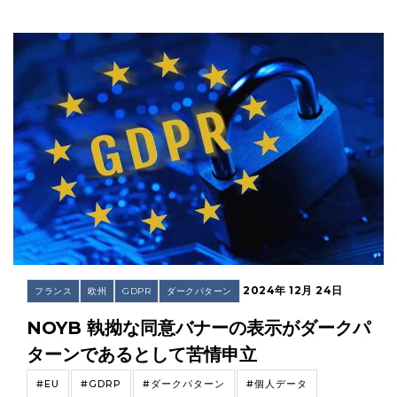
2024年 12月 24日
フランス
欧州
GDPR
ダークパターン
NOYB 執拗な同意バナーの表示がダークパ
ターンであるとして苦情申立
#EU
#GDRP
#ダークパターン
#個人データ