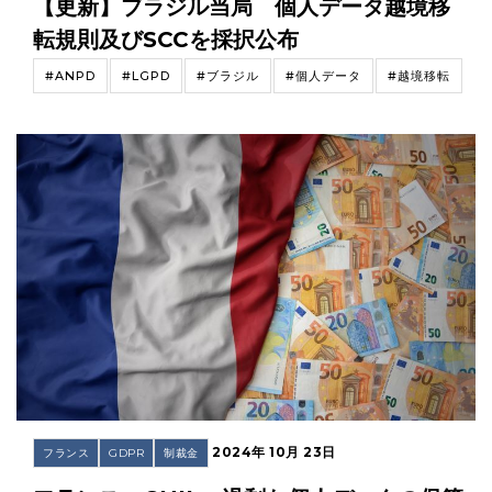
【更新】ブラジル当局 個人データ越境移
転規則及びSCCを採択公布
#ANPD
#LGPD
#ブラジル
#個人データ
#越境移転
2024年 10月 23日
フランス
GDPR
制裁金