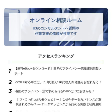
オンライン相談ルーム
IIJのコンサルタントへ質問や
作業支援の依頼が可能です
アクセスランキング
【無料eBookダウンロード】世界のプライバシー保護規制調査レ
1
ポート
2
GDPR対応時には、 EU代理人/UK代理人の 選任もお忘れなく！
3
各国のプライバシー法で求められるDPOはIIJにおまかせ！
【IIJ・OneTrust共催ウェビナー】なぜ今データガバナンスが重
4
視されるのか？ ― データマッピングから始める実践と社内展開