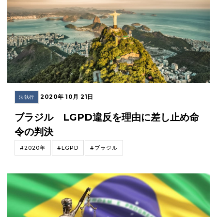
2020年 10月 21日
法執行
ブラジル LGPD違反を理由に差し止め命
令の判決
#2020年
#LGPD
#ブラジル