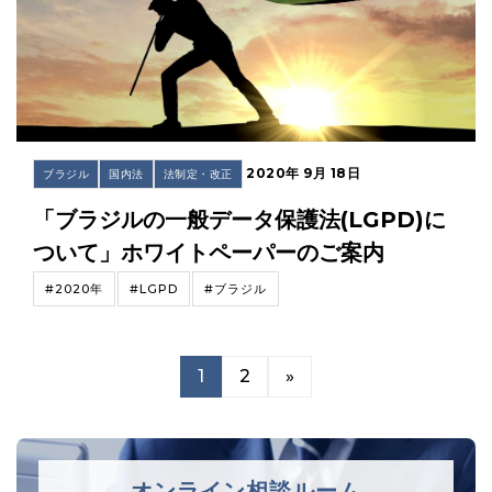
2020年 9月 18日
ブラジル
国内法
法制定・改正
「ブラジルの一般データ保護法(LGPD)に
ついて」ホワイトペーパーのご案内
#2020年
#LGPD
#ブラジル
1
2
»
オンライン相談ルーム