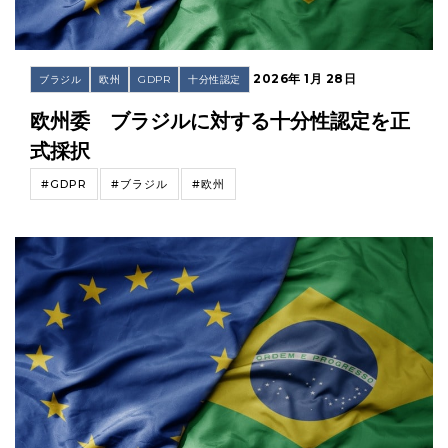
2026年 1月 28日
ブラジル
欧州
GDPR
十分性認定
欧州委 ブラジルに対する十分性認定を正
式採択
#GDPR
#ブラジル
#欧州