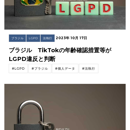
2023年 10月 17日
ブラジル
LGPD
法執行
ブラジル TikTokの年齢確認措置等が
LGPD違反と判断
#LGPD
#ブラジル
#個人データ
#法執行