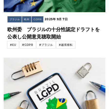
2025年 9月 7日
ブラジル
欧州
GDPR
欧州委 ブラジルの十分性認定ドラフトを
公表し公開意見聴取開始
#EU
#GDPR
#ブラジル
#越境移転