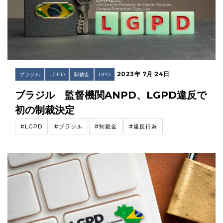
2023年 7月 24日
ブラジル
LGPD
制裁金
DPO
ブラジル 監督機関ANPD、LGPD違反で
初の制裁決定
#LGPD
#ブラジル
#制裁金
#違反行為