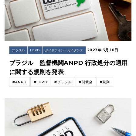
2023年 3月 10日
ブラジル
LGPD
ガイドライン・ガイダンス
ブラジル 監督機関ANPD 行政処分の適用
に関する規則を発表
#ANPD
#LGPD
#ブラジル
#制裁金
#規則