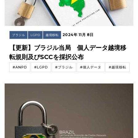
2024年 11月 8日
ブラジル
LGPD
越境移転
【更新】ブラジル当局 個人データ越境移
転規則及びSCCを採択公布
#ANPD
#LGPD
#ブラジル
#個人データ
#越境移転