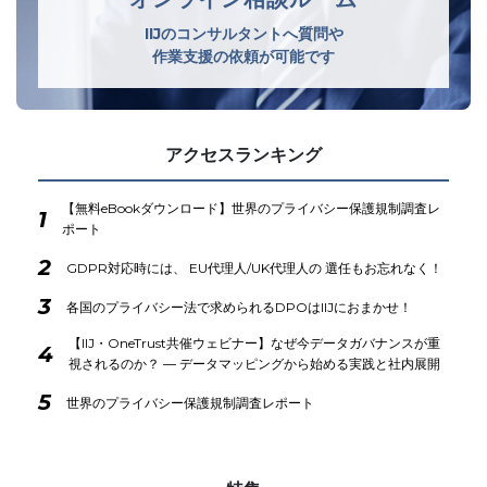
IIJのコンサルタントへ質問や
作業支援の依頼が可能です
アクセスランキング
【無料eBookダウンロード】世界のプライバシー保護規制調査レ
1
ポート
2
GDPR対応時には、 EU代理人/UK代理人の 選任もお忘れなく！
3
各国のプライバシー法で求められるDPOはIIJにおまかせ！
【IIJ・OneTrust共催ウェビナー】なぜ今データガバナンスが重
4
視されるのか？ ― データマッピングから始める実践と社内展開
5
世界のプライバシー保護規制調査レポート