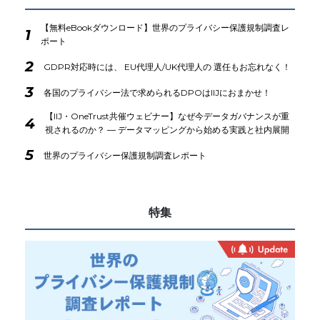
【無料eBookダウンロード】世界のプライバシー保護規制調査レ
1
ポート
2
GDPR対応時には、 EU代理人/UK代理人の 選任もお忘れなく！
3
各国のプライバシー法で求められるDPOはIIJにおまかせ！
【IIJ・OneTrust共催ウェビナー】なぜ今データガバナンスが重
4
視されるのか？ ― データマッピングから始める実践と社内展開
5
世界のプライバシー保護規制調査レポート
特集