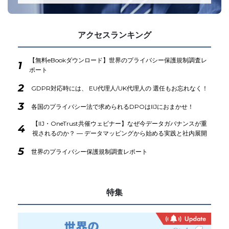
アクセスランキング
【無料eBookダウンロード】世界のプライバシー保護規制調査レ
1
ポート
2
GDPR対応時には、 EU代理人/UK代理人の 選任もお忘れなく！
3
各国のプライバシー法で求められるDPOはIIJにおまかせ！
【IIJ・OneTrust共催ウェビナー】なぜ今データガバナンスが重
4
視されるのか？ ― データマッピングから始める実践と社内展開
5
世界のプライバシー保護規制調査レポート
特集