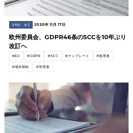
2020年 11月 17日
法制定・改正
欧州委員会、GDPR46条のSCCを10年ぶり
改訂へ
#EU
#GDPR
#SCC
#テンプレート
#処理者
#域外移転
#管理者