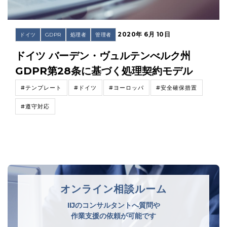
2020年 6月 10日
ドイツ
GDPR
処理者
管理者
ドイツ バーデン・ヴュルテンべルク州
GDPR第28条に基づく処理契約モデル
#テンプレート
#ドイツ
#ヨーロッパ
#安全確保措置
#遵守対応
オンライン相談ルーム
IIJのコンサルタントへ質問や
作業支援の依頼が可能です