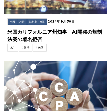
2024年 9月 30日
米国
AI法
法制定・改正
米国カリフォルニア州知事 AI開発の規制
法案の署名拒否
#AI
#州法
#米国