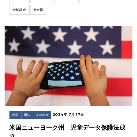
#制裁金
#米国
2024年 7月 17日
米国
州法
未成年者
米国ニューヨーク州 児童データ保護法成
立