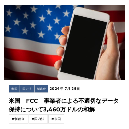
2024年 7月 29日
米国
国内法
制裁金
米国 FCC 事業者による不適切なデータ
保持について3,460万ドルの和解
#制裁金
#国内法
#米国