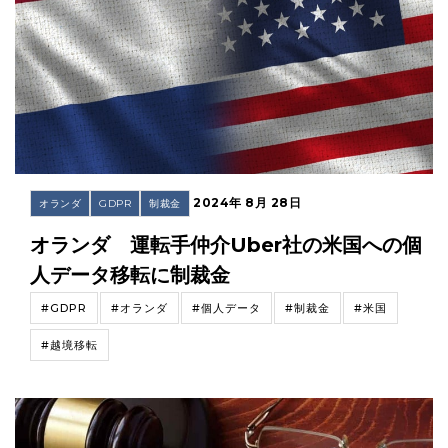
2024年 8月 28日
オランダ
GDPR
制裁金
オランダ 運転手仲介Uber社の米国への個
人データ移転に制裁金
#GDPR
#オランダ
#個人データ
#制裁金
#米国
#越境移転