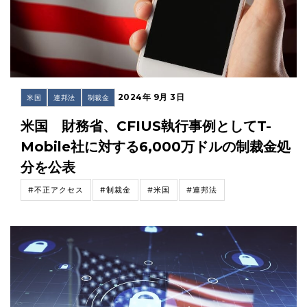
2024年 9月 3日
米国
連邦法
制裁金
米国 財務省、CFIUS執行事例としてT-
Mobile社に対する6,000万ドルの制裁金処
分を公表
#不正アクセス
#制裁金
#米国
#連邦法