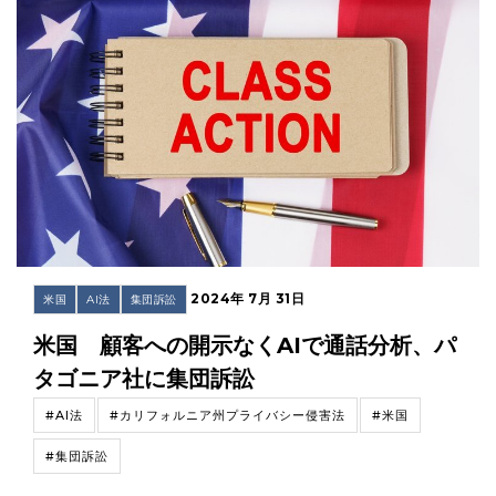
2024年 7月 31日
米国
AI法
集団訴訟
米国 顧客への開示なくAIで通話分析、パ
タゴニア社に集団訴訟
#AI法
#カリフォルニア州プライバシー侵害法
#米国
#集団訴訟