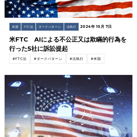
2024年 10月 7日
米国
FTC法
ダークパターン
法執行
米FTC AIによる不公正又は欺瞞的行為を
行った5社に訴訟提起
#FTC法
#ダークパターン
#法執行
#米国