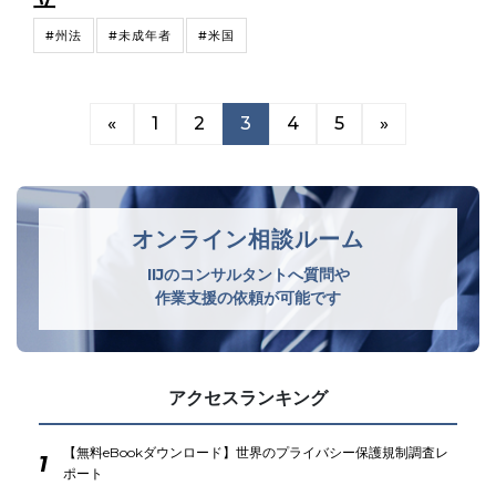
#州法
#未成年者
#米国
«
1
2
3
4
5
»
オンライン相談ルーム
IIJのコンサルタントへ質問や
作業支援の依頼が可能です
アクセスランキング
【無料eBookダウンロード】世界のプライバシー保護規制調査レ
1
ポート