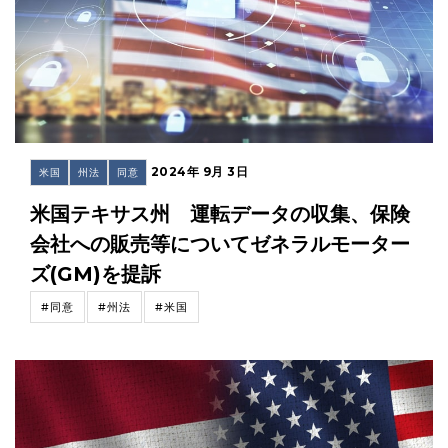
2024年 9月 3日
米国
州法
同意
米国テキサス州 運転データの収集、保険
会社への販売等についてゼネラルモーター
ズ(GM)を提訴
#同意
#州法
#米国