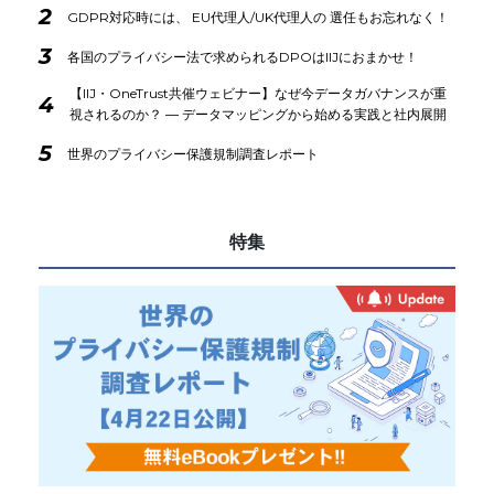
2
GDPR対応時には、 EU代理人/UK代理人の 選任もお忘れなく！
3
各国のプライバシー法で求められるDPOはIIJにおまかせ！
【IIJ・OneTrust共催ウェビナー】なぜ今データガバナンスが重
4
視されるのか？ ― データマッピングから始める実践と社内展開
5
世界のプライバシー保護規制調査レポート
特集