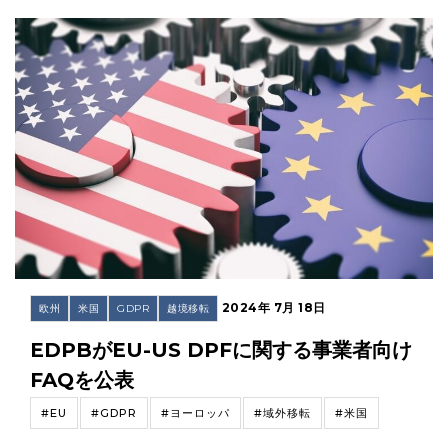
2024年 7月 18日
欧州
米国
GDPR
越境移転
EDPBがEU-US DPFに関する事業者向け
FAQを公表
#EU
#GDPR
#ヨーロッパ
#域外移転
#米国