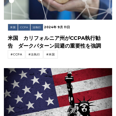
2024年 9月 11日
米国
CCPA
法執行
米国 カリフォルニア州がCCPA執行勧
告 ダークパターン回避の重要性を強調
#CCPA
#法執行
#米国