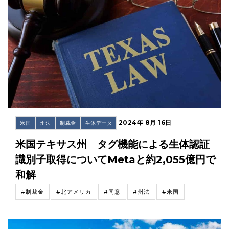
2024年 8月 16日
米国
州法
制裁金
生体データ
米国テキサス州 タグ機能による生体認証
識別子取得についてMetaと約2,055億円で
和解
#制裁金
#北アメリカ
#同意
#州法
#米国