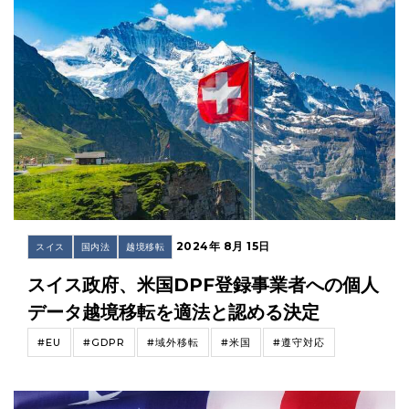
2024年 8月 15日
スイス
国内法
越境移転
スイス政府、米国DPF登録事業者への個人
データ越境移転を適法と認める決定
#EU
#GDPR
#域外移転
#米国
#遵守対応