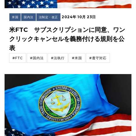
2024年 10月 23日
米国
国内法
法制定・改正
米FTC サブスクリプションに同意、ワン
クリックキャンセルを義務付ける規則を公
表
#FTC
#国内法
#法執行
#米国
#遵守対応