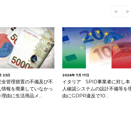
月 23日
2026年 7月 17日
安全管理措置の不備及び不
イタリア SPID事業者に対し本
人情報を廃棄していなかっ
人確認システムの設計不備等を
を理由に生活用品メ…
由にGDPR違反で10…