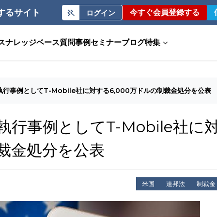
するサイト
今すぐ会員登録する
ログイン
ス
ナレッジベース
質問事例
セミナー
ブログ
特集
執行事例としてT-Mobile社に対する6,000万ドルの制裁金処分を公表
執行事例としてT-Mobile社に
制裁金処分を公表
米国
連邦法
制裁金