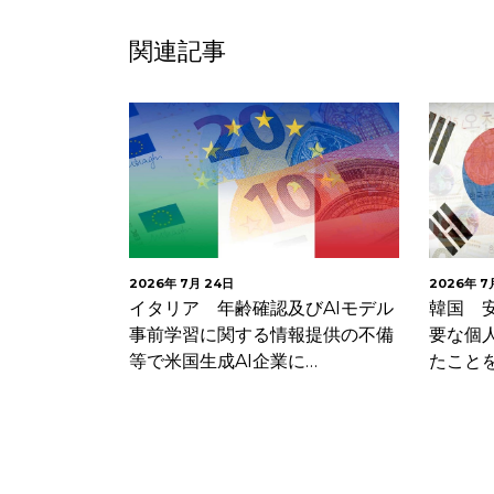
関連記事
2026年 7月 24日
2026年 7
への対策が不
イタリア 年齢確認及びAIモデル
韓国 
サービス法違
事前学習に関する情報提供の不備
要な個
等で米国生成AI企業に…
たこと