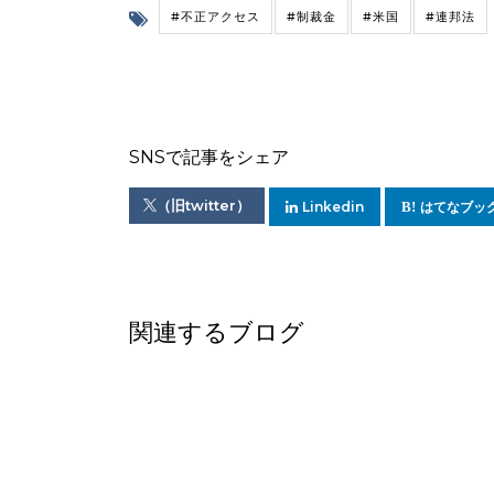
#不正アクセス
#制裁金
#米国
#連邦法
SNSで記事をシェア
（旧twitter）
Linkedin
はてなブッ
関連するブログ