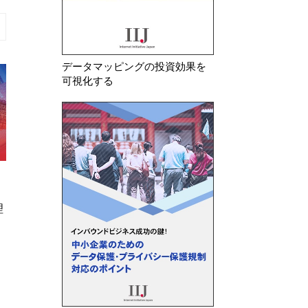
データマッピングの投資効果を
可視化する
2026年 7月 16日
2026年 7月 30日
イタリア 専門職のPECアドレス
欧州委 違法商品
理
をデジタル住所として公開する際
十分としてデジタ
に十分な情報提供を行わ…
反でAliExpress…