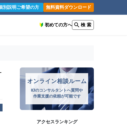
個別説明ご希望の方
無料資料ダウンロード
初めての方へ
検 索
対
オンライン相談ルーム
IIJのコンサルタントへ質問や
作業支援の依頼が可能です
アクセスランキング