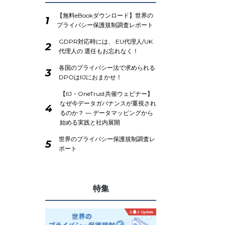
【無料eBookダウンロード】世界の
1
プライバシー保護規制調査レポート
GDPR対応時には、 EU代理人/UK
2
代理人の 選任もお忘れなく！
各国のプライバシー法で求められる
3
DPOはIIJにおまかせ！
【IIJ・OneTrust共催ウェビナー】
なぜ今データガバナンスが重視され
4
るのか？ ― データマッピングから
始める実践と社内展開
世界のプライバシー保護規制調査レ
5
ポート
特集