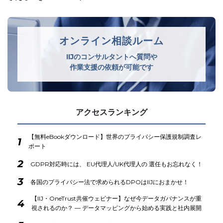
オンライン相談ルーム
IIJのコンサルタントへ質問や
作業支援の依頼が可能です
アクセスランキング
【無料eBookダウンロード】世界のプライバシー保護規制調査レ
1
ポート
2
GDPR対応時には、 EU代理人/UK代理人の 選任もお忘れなく！
3
各国のプライバシー法で求められるDPOはIIJにおまかせ！
【IIJ・OneTrust共催ウェビナー】なぜ今データガバナンスが重
4
視されるのか？ ― データマッピングから始める実践と社内展開