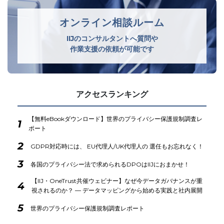
オンライン相談ルーム
IIJのコンサルタントへ質問や
作業支援の依頼が可能です
アクセスランキング
【無料eBookダウンロード】世界のプライバシー保護規制調査レ
1
ポート
2
GDPR対応時には、 EU代理人/UK代理人の 選任もお忘れなく！
3
各国のプライバシー法で求められるDPOはIIJにおまかせ！
【IIJ・OneTrust共催ウェビナー】なぜ今データガバナンスが重
4
視されるのか？ ― データマッピングから始める実践と社内展開
5
世界のプライバシー保護規制調査レポート