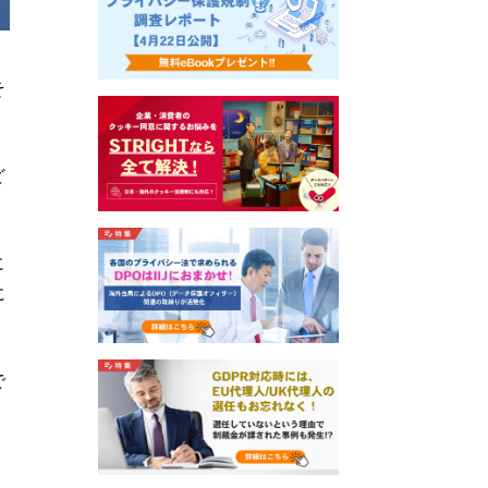
そ
ど
に
に
で
、