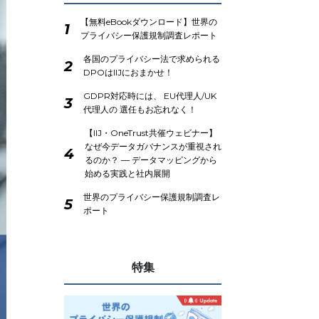
【無料eBookダウンロード】世界の
1
プライバシー保護規制調査レポート
各国のプライバシー法で求められる
2
DPOはIIJにおまかせ！
GDPR対応時には、 EU代理人/UK
3
代理人の 選任もお忘れなく！
【IIJ・OneTrust共催ウェビナー】
なぜ今データガバナンスが重視され
4
るのか？ ― データマッピングから
始める実践と社内展開
世界のプライバシー保護規制調査レ
5
ポート
特集