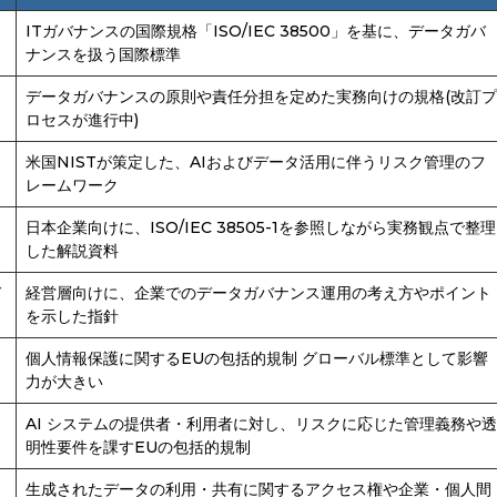
ITガバナンスの国際規格「ISO/IEC 38500」を基に、データガバ
ナンスを扱う国際標準
データガバナンスの原則や責任分担を定めた実務向けの規格(改訂プ
ロセスが進行中)
米国NISTが策定した、AIおよびデータ活用に伴うリスク管理のフ
レームワーク
日本企業向けに、ISO/IEC 38505-1を参照しながら実務観点で整理
した解説資料
ド
経営層向けに、企業でのデータガバナンス運用の考え方やポイント
を示した指針
個人情報保護に関するEUの包括的規制 グローバル標準として影響
力が大きい
AI システムの提供者・利用者に対し、リスクに応じた管理義務や透
明性要件を課すEUの包括的規制
生成されたデータの利用・共有に関するアクセス権や企業・個人間