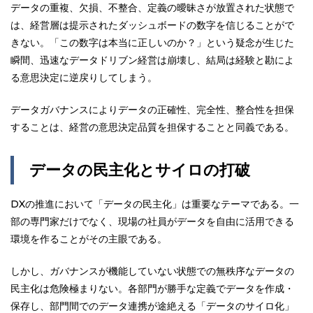
データの重複、欠損、不整合、定義の曖昧さが放置された状態で
は、経営層は提示されたダッシュボードの数字を信じることがで
きない。「この数字は本当に正しいのか？」という疑念が生じた
瞬間、迅速なデータドリブン経営は崩壊し、結局は経験と勘によ
る意思決定に逆戻りしてしまう。
データガバナンスによりデータの正確性、完全性、整合性を担保
することは、経営の意思決定品質を担保することと同義である。
データの民主化とサイロの打破
DXの推進において「データの民主化」は重要なテーマである。一
部の専門家だけでなく、現場の社員がデータを自由に活用できる
環境を作ることがその主眼である。
しかし、ガバナンスが機能していない状態での無秩序なデータの
民主化は危険極まりない。各部門が勝手な定義でデータを作成・
保存し、部門間でのデータ連携が途絶える「データのサイロ化」