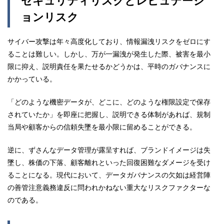
セキュリティリスクとレピュテーシ
ョンリスク
サイバー攻撃は年々高度化しており、情報漏洩リスクをゼロにす
ることは難しい。しかし、万が一漏洩が発生した際、被害を最小
限に抑え、説明責任を果たせるかどうかは、平時のガバナンスに
かかっている。
「どのような機密データが、どこに、どのような権限設定で保存
されていたか」を即座に把握し、説明できる体制があれば、規制
当局や顧客からの信頼失墜を最小限に留めることができる。
逆に、ずさんなデータ管理が露呈すれば、ブランドイメージは失
墜し、株価の下落、顧客離れといった回復困難なダメージを受け
ることになる。現代において、データガバナンスの欠如は経営陣
の善管注意義務違反に問われかねない重大なリスクファクターな
のである。