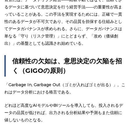
るデータに基づいて意思決定を行う経営手法――の重要性が高ま
っていることがある。この手法を実現するためには、正確で一貫
性のあるデータが不可欠であり、その品質を担保する仕組みとし
てデータガバナンスが求められる。さらに、データガバナンスは
単なる「守り（リスク管理）」にとどまらず、「攻め（価値創
出）」の基盤としても認識され始めている。
信頼性の欠如は、意思決定の欠陥を招
く（GIGOの原則）
「Garbage In, Garbage Out（ゴミが入ればゴミが出る）」。こ
れはデータ分析における格言である。
どれほど高度なAIモデルやBIツールを導入しても、投入されるデ
ータの品質が低ければ、出力される分析結果や予測もまた信頼に
値しないものとなる。