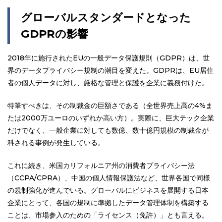
グローバルスタンダードとなった
GDPR
の影響
2018年に施行されたEUの一般データ保護規則（GDPR）は、世
界のデータプライバシー規制の潮目を変えた。GDPRは、EU居住
者の個人データに対し、厳格な管理と保護を企業に義務付けた。
特筆すべきは、その制裁金の巨額さである（全世界売上高の4%ま
たは2000万ユーロのいずれか高い方）。実際に、巨大テック企業
だけでなく、一般企業に対しても数億、数十億円規模の制裁金が
科される事例が発生している。
これに続き、米国カリフォルニア州の消費者プライバシー法
（CCPA/CPRA）、中国の個人情報保護法など、世界各国で同様
の規制強化が進んでいる。グローバルにビジネスを展開する日本
企業にとって、各国の規制に準拠したデータ管理体制を構築する
ことは、市場参入のための「ライセンス（免許）」とも言える。