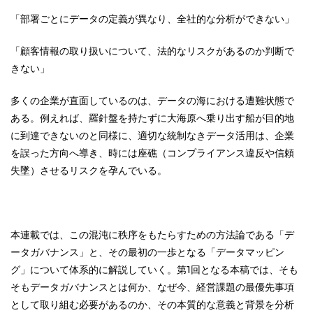
「部署ごとにデータの定義が異なり、全社的な分析ができない」
「顧客情報の取り扱いについて、法的なリスクがあるのか判断で
きない」
多くの企業が直面しているのは、データの海における遭難状態で
ある。例えれば、羅針盤を持たずに大海原へ乗り出す船が目的地
に到達できないのと同様に、適切な統制なきデータ活用は、企業
を誤った方向へ導き、時には座礁（コンプライアンス違反や信頼
失墜）させるリスクを孕んでいる。
本連載では、この混沌に秩序をもたらすための方法論である「デ
ータガバナンス」と、その最初の一歩となる「データマッピン
グ」について体系的に解説していく。第1回となる本稿では、そも
そもデータガバナンスとは何か、なぜ今、経営課題の最優先事項
として取り組む必要があるのか、その本質的な意義と背景を分析