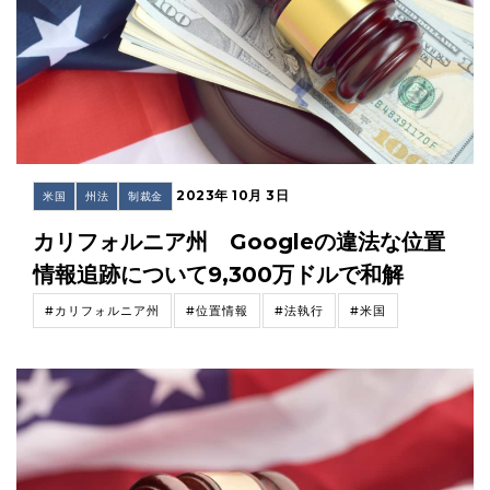
2023年 10月 3日
米国
州法
制裁金
カリフォルニア州 Googleの違法な位置
情報追跡について9,300万ドルで和解
#カリフォルニア州
#位置情報
#法執行
#米国