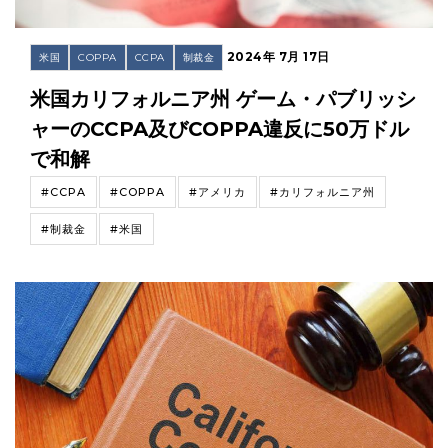
2024年 7月 17日
米国
COPPA
CCPA
制裁金
米国カリフォルニア州 ゲーム・パブリッシ
ャーのCCPA及びCOPPA違反に50万ドル
で和解
#CCPA
#COPPA
#アメリカ
#カリフォルニア州
#制裁金
#米国