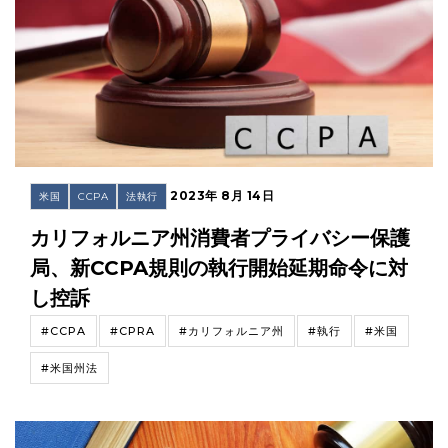
2023年 8月 14日
米国
CCPA
法執行
カリフォルニア州消費者プライバシー保護
局、新CCPA規則の執行開始延期命令に対
し控訴
#CCPA
#CPRA
#カリフォルニア州
#執行
#米国
#米国州法