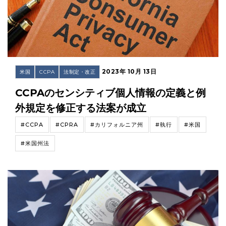
2023年 10月 13日
米国
CCPA
法制定・改正
CCPAのセンシティブ個人情報の定義と例
外規定を修正する法案が成立
#CCPA
#CPRA
#カリフォルニア州
#執行
#米国
#米国州法