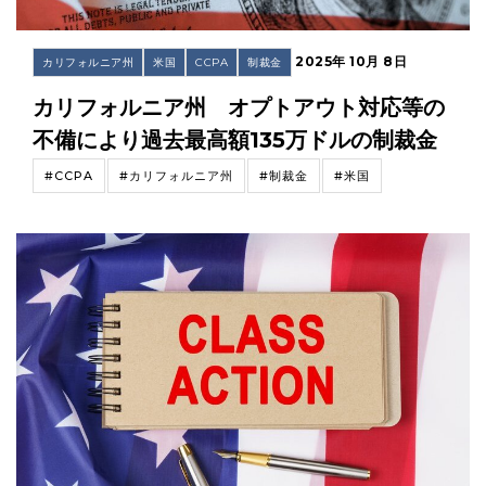
2025年 10月 8日
カリフォルニア州
米国
CCPA
制裁金
カリフォルニア州 オプトアウト対応等の
不備により過去最高額135万ドルの制裁金
#CCPA
#カリフォルニア州
#制裁金
#米国