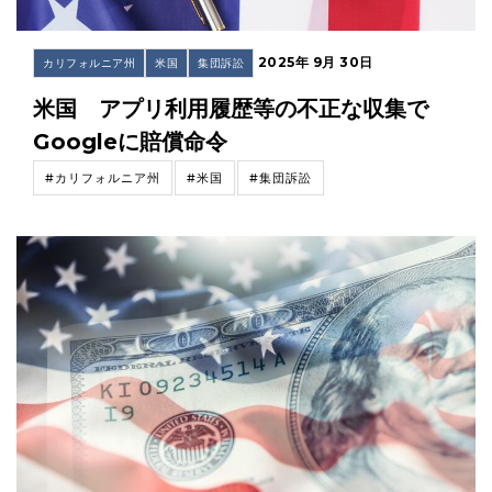
2025年 9月 30日
カリフォルニア州
米国
集団訴訟
米国 アプリ利用履歴等の不正な収集で
Googleに賠償命令
#カリフォルニア州
#米国
#集団訴訟