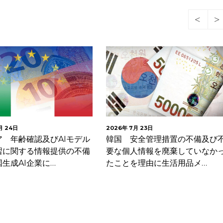
2026年 7月 23日
2026年 7月 22日
韓国 安全管理措置の不備及び不
米カリフォルニア州、Co
要な個人情報を廃棄していなかっ
ナーをめぐりトヨタ米
たことを理由に生活用品メ…
に集団訴訟