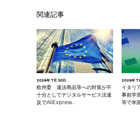
関連記事
日
2026年 7月 24日
法商品等への対策が不
イタリア 年齢確認及びAIモデル
デジタルサービス法違
事前学習に関する情報提供の不備
ess…
等で米国生成AI企業に…