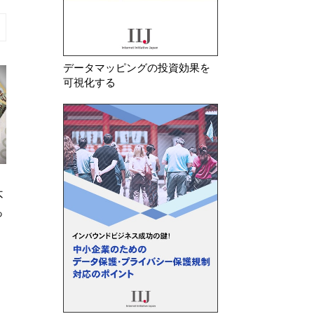
データマッピングの投資効果を
可視化する
2026年 7月 31日
2026年 7月 
okieバ
カリフォルニア州で急増する
欧州委 
国販売会社
CIPA訴訟―今、実務担当者が押
十分とし
さえるべきCookieバナ…
反でAliEx