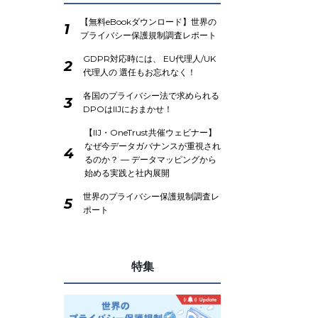
【無料eBookダウンロード】世界の
1
プライバシー保護規制調査レポート
GDPR対応時には、 EU代理人/UK
2
代理人の 選任もお忘れなく！
各国のプライバシー法で求められる
3
DPOはIIJにおまかせ！
【IIJ・OneTrust共催ウェビナー】
なぜ今データガバナンスが重視され
4
るのか？ ― データマッピングから
始める実践と社内展開
世界のプライバシー保護規制調査レ
5
ポート
特集