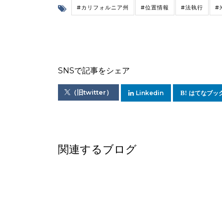
#カリフォルニア州
#位置情報
#法執行
#
SNSで記事をシェア
（旧twitter）
Linkedin
はてなブッ
関連するブログ