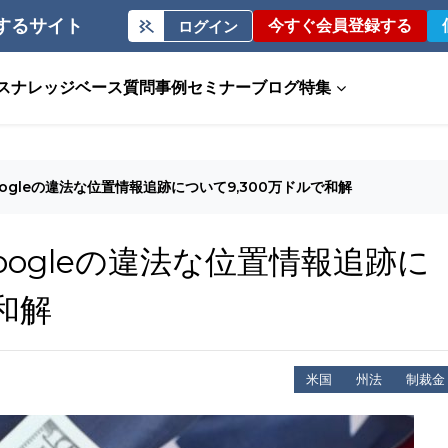
するサイト
今すぐ会員登録する
ログイン
ス
ナレッジベース
質問事例
セミナー
ブログ
特集
ogleの違法な位置情報追跡について9,300万ドルで和解
ogleの違法な位置情報追跡に
和解
米国
州法
制裁金