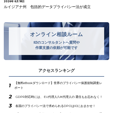
2026年 6月 16日
FTC 学生の個人情報に関するセキュリティ措置の不備等で
教育用ソフトウェア等提供事業…
オンライン相談ルーム
IIJのコンサルタントへ質問や
作業支援の依頼が可能です
アクセスランキング
【無料eBookダウンロード】世界のプライバシー保護規制調査レ
1
ポート
2
GDPR対応時には、 EU代理人/UK代理人の 選任もお忘れなく！
3
各国のプライバシー法で求められるDPOはIIJにおまかせ！