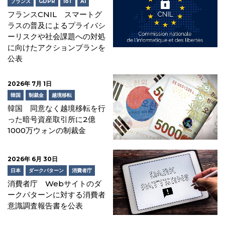
フランス
GDPR
IoT
AI
フランスCNIL スマートグ
ラスの普及によるプライバシ
ーリスクや社会課題への対処
に向けたアクションプランを
公表
2026年 7月 1日
韓国
制裁金
越境移転
韓国 同意なく越境移転を行
った暗号資産取引所に2億
1000万ウォンの制裁金
2026年 6月 30日
日本
ダークパターン
消費者庁
消費者庁 Webサイトのダ
ークパターンに対する消費者
意識調査報告書を公表