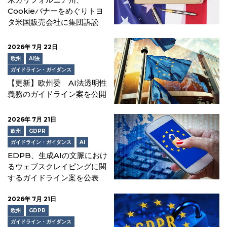
Cookieバナーをめぐりトヨ
タ米国販売会社に集団訴訟
2026年 7月 22日
欧州
AI法
ガイドライン・ガイダンス
【更新】欧州委 AI法透明性
義務のガイドライン案を公開
2026年 7月 21日
欧州
GDPR
ガイドライン・ガイダンス
AI
EDPB、生成AIの文脈におけ
るウェブスクレイピングに関
するガイドライン案を公表
2026年 7月 21日
欧州
GDPR
ガイドライン・ガイダンス