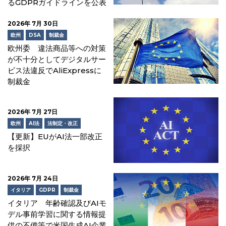
るGDPRガイドラインを公表
2026年 7月 30日
欧州
DSA
制裁金
欧州委 違法商品等への対策
が不十分としてデジタルサー
ビス法違反でAliExpressに
制裁金
2026年 7月 27日
欧州
AI法
法制定・改正
【更新】EUがAI法一部改正
を採択
2026年 7月 24日
イタリア
GDPR
制裁金
イタリア 年齢確認及びAIモ
デル事前学習に関する情報提
供の不備等で米国生成AI企業