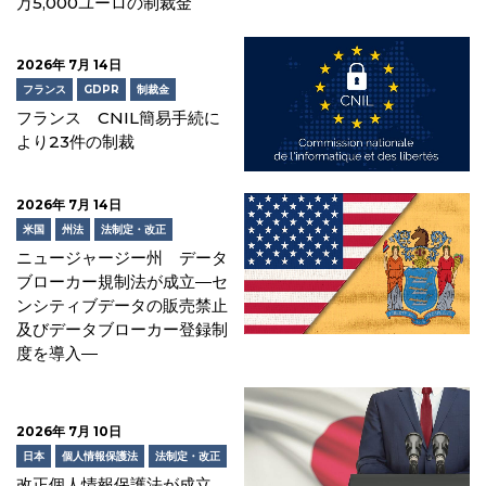
万5,000ユーロの制裁金
2026年 7月 14日
フランス
GDPR
制裁金
フランス CNIL簡易手続に
より23件の制裁
2026年 7月 14日
米国
州法
法制定・改正
ニュージャージー州 データ
ブローカー規制法が成立―セ
ンシティブデータの販売禁止
及びデータブローカー登録制
度を導入―
2026年 7月 10日
日本
個人情報保護法
法制定・改正
改正個人情報保護法が成立