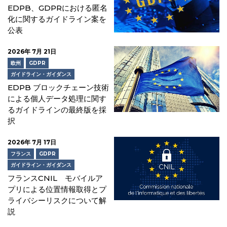
EDPB、GDPRにおける匿名
化に関するガイドライン案を
公表
2026年 7月 21日
欧州
GDPR
ガイドライン・ガイダンス
EDPB ブロックチェーン技術
による個人データ処理に関す
るガイドラインの最終版を採
択
2026年 7月 17日
フランス
GDPR
ガイドライン・ガイダンス
フランスCNIL モバイルア
プリによる位置情報取得とプ
ライバシーリスクについて解
説