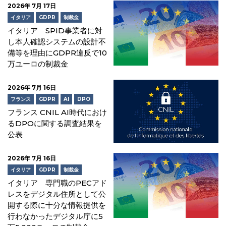
2026年 7月 17日
イタリア
GDPR
制裁金
イタリア SPID事業者に対
し本人確認システムの設計不
備等を理由にGDPR違反で10
万ユーロの制裁金
2026年 7月 16日
フランス
GDPR
AI
DPO
フランス CNIL AI時代におけ
るDPOに関する調査結果を
公表
2026年 7月 16日
イタリア
GDPR
制裁金
イタリア 専門職のPECアド
レスをデジタル住所として公
開する際に十分な情報提供を
行わなかったデジタル庁に5