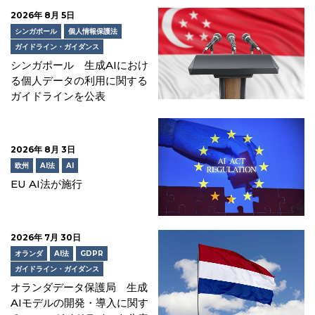
2026年 8月 5日
シンガポール
個人情報保護法
ガイドライン・ガイダンス
シンガポール 生成AIにおけ
る個人データの利用に関する
ガイドラインを公表
2026年 8月 3日
欧州
AI法
AI
EU AI法が施行
2026年 7月 30日
オランダ
AI法
GDPR
ガイドライン・ガイダンス
オランダデータ保護局 生成
AIモデルの開発・導入に関す