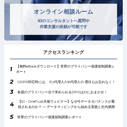
オンライン相談ルーム
IIJのコンサルタントへ質問や
作業支援の依頼が可能です
アクセスランキング
【無料eBookダウンロード】世界のプライバシー保護規制調査レ
1
ポート
2
GDPR対応時には、 EU代理人/UK代理人の 選任もお忘れなく！
3
各国のプライバシー法で求められるDPOはIIJにおまかせ！
【IIJ・OneTrust共催ウェビナー】なぜ今データガバナンスが重
4
視されるのか？ ― データマッピングから始める実践と社内展開
5
世界のプライバシー保護規制調査レポート