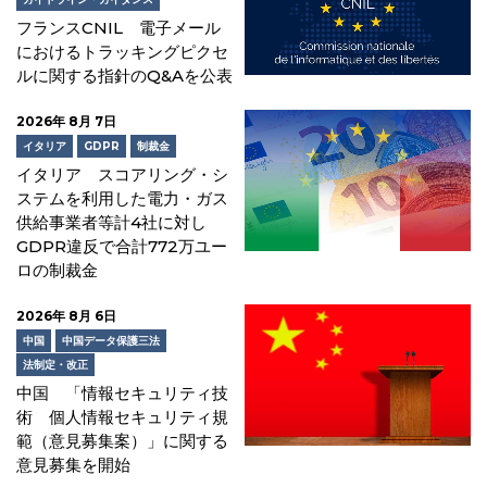
フランスCNIL 電子メール
におけるトラッキングピクセ
ルに関する指針のQ&Aを公表
2026年 8月 7日
イタリア
GDPR
制裁金
イタリア スコアリング・シ
ステムを利用した電力・ガス
供給事業者等計4社に対し
GDPR違反で合計772万ユー
ロの制裁金
2026年 8月 6日
中国
中国データ保護三法
法制定・改正
中国 「情報セキュリティ技
術 個人情報セキュリティ規
範（意見募集案）」に関する
意見募集を開始