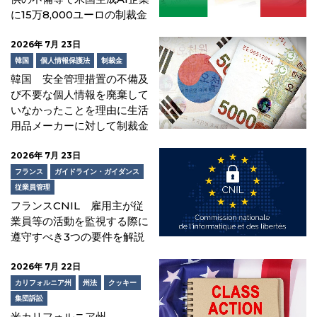
に15万8,000ユーロの制裁金
2026年 7月 23日
韓国
個人情報保護法
制裁金
韓国 安全管理措置の不備及
び不要な個人情報を廃棄して
いなかったことを理由に生活
用品メーカーに対して制裁金
2026年 7月 23日
フランス
ガイドライン・ガイダンス
従業員管理
フランスCNIL 雇用主が従
業員等の活動を監視する際に
遵守すべき3つの要件を解説
2026年 7月 22日
カリフォルニア州
州法
クッキー
集団訴訟
米カリフォルニア州、