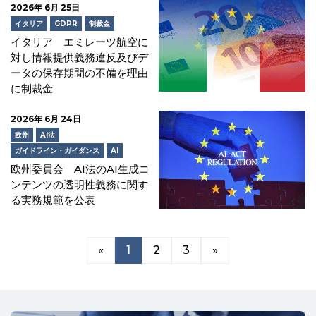
2026年 6月 25日
イタリア
GDPR
制裁金
イタリア エミレーツ航空に
対し情報提供義務違反及びデ
ータの保存期間の不備を理由
に制裁金
2026年 6月 24日
欧州
AI法
ガイドライン・ガイダンス
AI
欧州委員会 AI法のAI生成コ
ンテンツの透明性義務に関す
る実務規範を公表
«
1
2
3
»