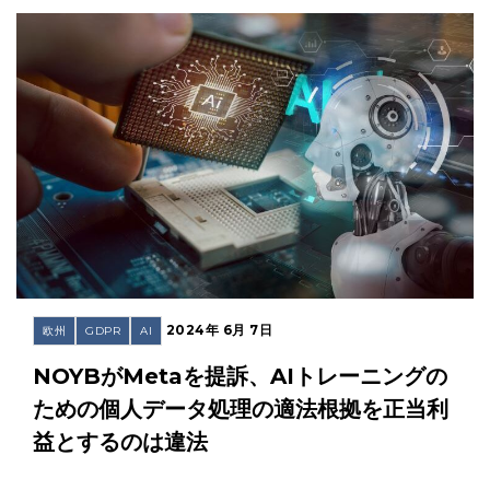
2024年 6月 7日
欧州
GDPR
AI
NOYBがMetaを提訴、AIトレーニングの
ための個人データ処理の適法根拠を正当利
益とするのは違法