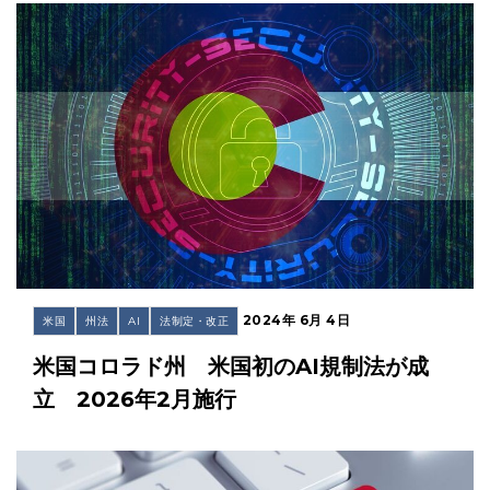
2024年 6月 4日
米国
州法
AI
法制定・改正
米国コロラド州 米国初のAI規制法が成
立 2026年2月施行