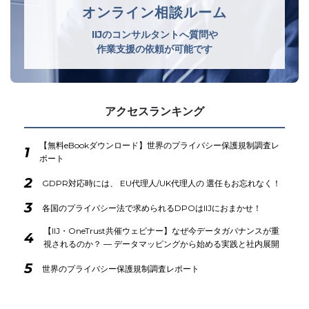
オンライン相談ルーム
IIJのコンサルタントへ質問や
作業支援の依頼が可能です
アクセスランキング
【無料eBookダウンロード】世界のプライバシー保護規制調査レ
1
ポート
2
GDPR対応時には、 EU代理人/UK代理人の 選任もお忘れなく！
3
各国のプライバシー法で求められるDPOはIIJにおまかせ！
【IIJ・OneTrust共催ウェビナー】なぜ今データガバナンスが重
4
視されるのか？ ― データマッピングから始める実践と社内展開
5
世界のプライバシー保護規制調査レポート