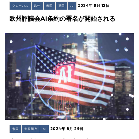
2024年 9月 12日
グローバル
欧州
米国
英国
AI
欧州評議会AI条約の署名が開始される
2024年 8月 29日
米国
大統領令
AI