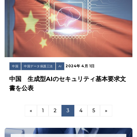
2024年 4月 1日
中国
中国データ保護三法
AI
中国 生成型AIのセキュリティ基本要求文
書を公表
«
1
2
3
4
5
»