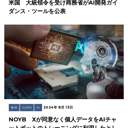
米国 大統領令を受け商務省がAI開発ガイ
ダンス・ツールを公表
2024年 8月 13日
欧州
GDPR
AI
NOYB Xが同意なく個人データをAIチャ
ットボットのトレーニングに利用したとし