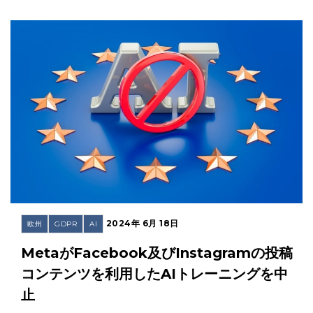
2024年 6月 18日
欧州
GDPR
AI
MetaがFacebook及びInstagramの投稿
コンテンツを利用したAIトレーニングを中
止