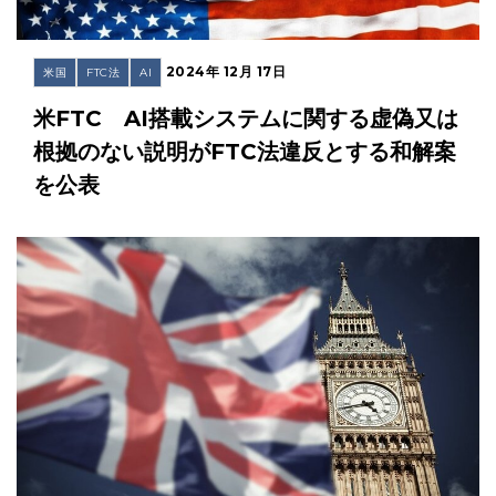
2024年 12月 17日
米国
FTC法
AI
米FTC AI搭載システムに関する虚偽又は
根拠のない説明がFTC法違反とする和解案
を公表