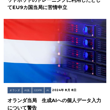
てEU9カ国当局に苦情申立
2024年 8月 8日
オランダ
AI法
GDPR
AI
オランダ当局 生成AIへの個人データ入力
について警告