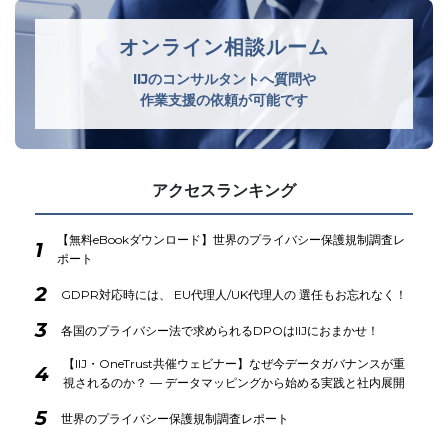
オンライン相談ルーム
IIJのコンサルタントへ質問や
作業支援の依頼が可能です
アクセスランキング
【無料eBookダウンロード】世界のプライバシー保護規制調査レ
1
ポート
2
GDPR対応時には、 EU代理人/UK代理人の 選任もお忘れなく！
3
各国のプライバシー法で求められるDPOはIIJにおまかせ！
【IIJ・OneTrust共催ウェビナー】なぜ今データガバナンスが重
4
視されるのか？ ― データマッピングから始める実践と社内展開
5
世界のプライバシー保護規制調査レポート