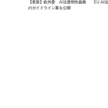
法透明性義務
EU AI法が施行
欧州委
公開
十分と
反でAliE