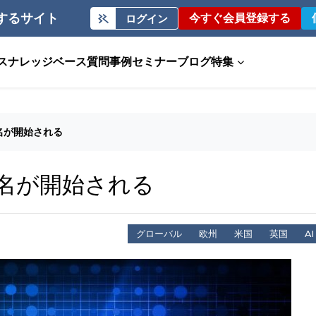
するサイト
今すぐ会員登録する
ログイン
ス
ナレッジベース
質問事例
セミナー
ブログ
特集
名が開始される
署名が開始される
グローバル
欧州
米国
英国
AI