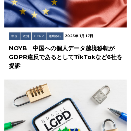
2025年 1月 17日
中国
欧州
GDPR
越境移転
NOYB 中国への個人データ越境移転が
GDPR違反であるとしてTikTokなど6社を
提訴