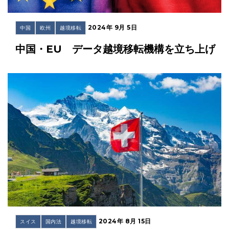
2024年 9月 5日
中国
欧州
越境移転
中国・EU データ越境移転機構を立ち上げ
2024年 8月 15日
スイス
国内法
越境移転