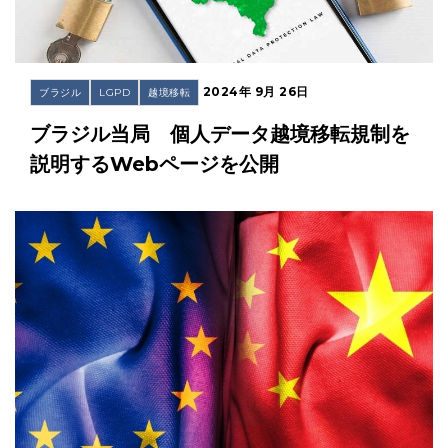
2024年 9月 26日
ブラジル
LGPD
越境移転
ブラジル当局 個人データ越境移転規制を
説明するWebページを公開