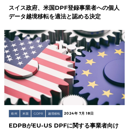
スイス政府、米国DPF登録事業者への個人
データ越境移転を適法と認める決定
2024年 7月 18日
欧州
米国
GDPR
越境移転
EDPBがEU-US DPFに関する事業者向け