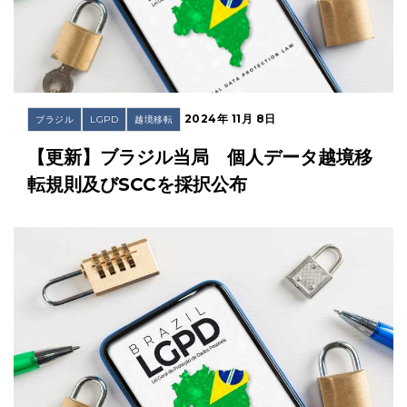
2024年 11月 8日
ブラジル
LGPD
越境移転
【更新】ブラジル当局 個人データ越境移
転規則及びSCCを採択公布