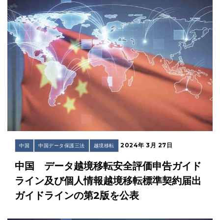
2024年 3月 27日
中国
中国データ保護三法
越境移転
中国 データ越境移転安全評価申告ガイド
ライン及び個人情報越境移転標準契約届出
ガイドラインの第2版を公表