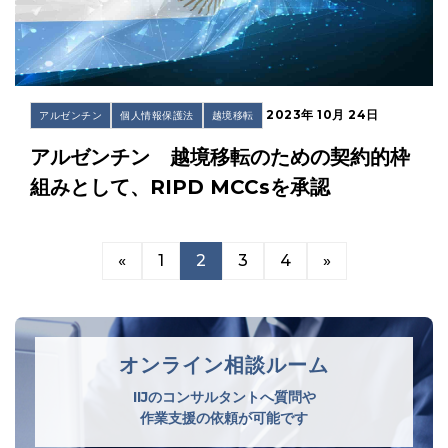
2023年 10月 24日
アルゼンチン
個人情報保護法
越境移転
アルゼンチン 越境移転のための契約的枠
組みとして、RIPD MCCsを承認
«
1
2
3
4
»
オンライン相談ルーム
IIJのコンサルタントへ質問や
作業支援の依頼が可能です