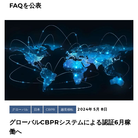
FAQを公表
2024年 5月 8日
グローバル
日本
CBPR
越境移転
グローバルCBPRシステムによる認証6月稼
働へ