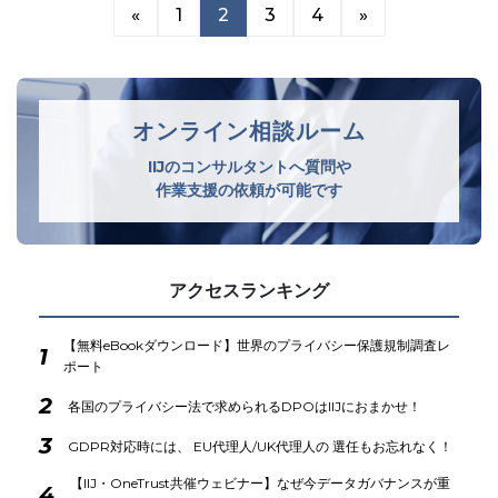
«
1
2
3
4
»
オンライン相談ルーム
IIJのコンサルタントへ質問や
作業支援の依頼が可能です
アクセスランキング
【無料eBookダウンロード】世界のプライバシー保護規制調査レ
1
ポート
2
各国のプライバシー法で求められるDPOはIIJにおまかせ！
3
GDPR対応時には、 EU代理人/UK代理人の 選任もお忘れなく！
【IIJ・OneTrust共催ウェビナー】なぜ今データガバナンスが重
4