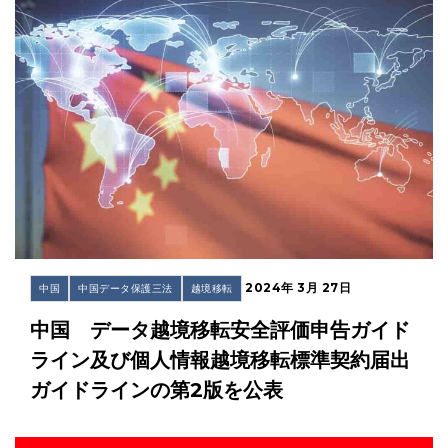
2024年 3月 27日
中国
中国データ保護三法
越境移転
中国 データ越境移転安全評価申告ガイド
ライン及び個人情報越境移転標準契約届出
ガイドラインの第2版を公表