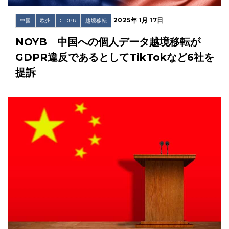
2025年 1月 17日
中国
欧州
GDPR
越境移転
NOYB 中国への個人データ越境移転が
GDPR違反であるとしてTikTokなど6社を
提訴