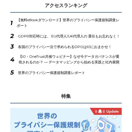
アクセスランキング
【無料eBookダウンロード】世界のプライバシー保護規制調査レ
1
ポート
2
GDPR対応時には、 EU代理人/UK代理人の 選任もお忘れなく！
3
各国のプライバシー法で求められるDPOはIIJにおまかせ！
【IIJ・OneTrust共催ウェビナー】なぜ今データガバナンスが重
4
視されるのか？ ― データマッピングから始める実践と社内展開
5
世界のプライバシー保護規制調査レポート
特集