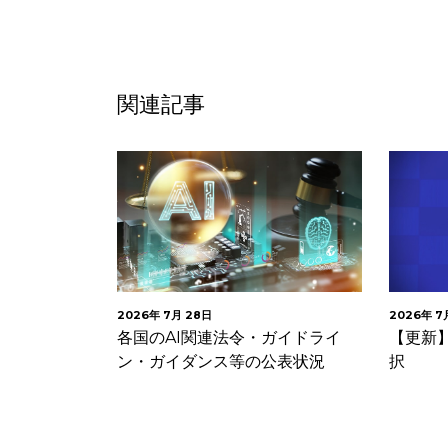
関連記事
2026年 7月 28日
2026年 7
リティ技術
各国のAI関連法令・ガイドライ
【更新】
ィ規範（意見
ン・ガイダンス等の公表状況
択
意見募…