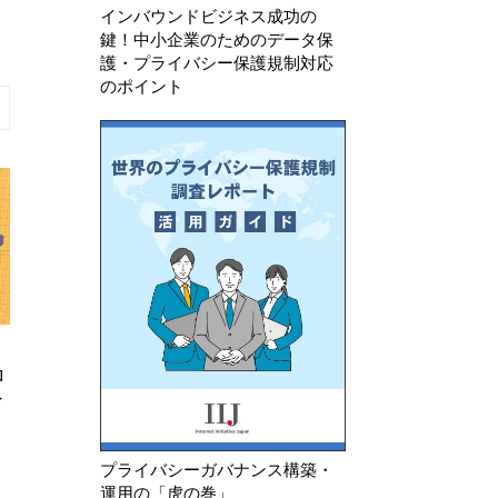
インバウンドビジネス成功の
鍵！中小企業のためのデータ保
護・プライバシー保護規制対応
のポイント
2026年 7月 10日
2026年 8月 6日
ロ
改正個人情報保護法が成立
中国 「情報セキ
ィ
個人情報セキュリ
募集案）」に関す
プライバシーガバナンス構築・
運用の「虎の巻」