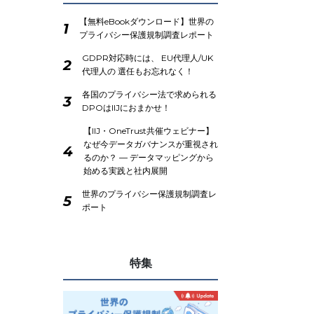
【無料eBookダウンロード】世界の
1
プライバシー保護規制調査レポート
GDPR対応時には、 EU代理人/UK
2
代理人の 選任もお忘れなく！
各国のプライバシー法で求められる
3
DPOはIIJにおまかせ！
【IIJ・OneTrust共催ウェビナー】
なぜ今データガバナンスが重視され
4
るのか？ ― データマッピングから
始める実践と社内展開
世界のプライバシー保護規制調査レ
5
ポート
特集