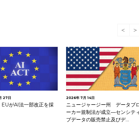
月 27日
2026年 7月 14日
EUがAI法一部改正を採
ニュージャージー州 データブ
ーカー規制法が成立―センシテ
ブデータの販売禁止及びデ…