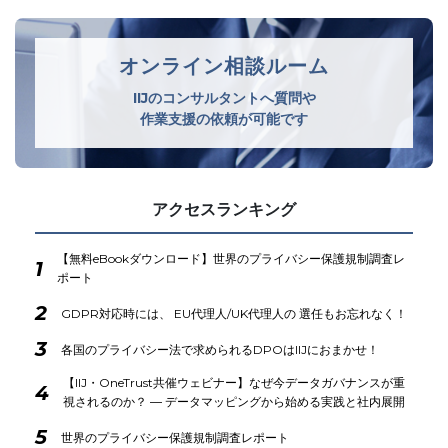
オンライン相談ルーム
IIJのコンサルタントへ質問や
作業支援の依頼が可能です
アクセスランキング
【無料eBookダウンロード】世界のプライバシー保護規制調査レ
1
ポート
2
GDPR対応時には、 EU代理人/UK代理人の 選任もお忘れなく！
3
各国のプライバシー法で求められるDPOはIIJにおまかせ！
【IIJ・OneTrust共催ウェビナー】なぜ今データガバナンスが重
4
視されるのか？ ― データマッピングから始める実践と社内展開
5
世界のプライバシー保護規制調査レポート