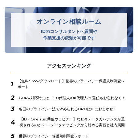
オンライン相談ルーム
IIJのコンサルタントへ質問や
作業支援の依頼が可能です
アクセスランキング
【無料eBookダウンロード】世界のプライバシー保護規制調査レ
1
ポート
2
GDPR対応時には、 EU代理人/UK代理人の 選任もお忘れなく！
3
各国のプライバシー法で求められるDPOはIIJにおまかせ！
【IIJ・OneTrust共催ウェビナー】なぜ今データガバナンスが重
4
視されるのか？ ― データマッピングから始める実践と社内展開
5
世界のプライバシー保護規制調査レポート