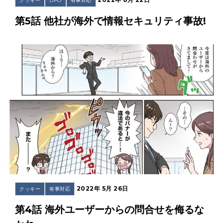
クッキー
DPO
有事対応
第5話 他社が海外で情報セキュリティ事故!
2022年 5月 26日
クッキー
有事対応
第4話 海外ユーザーからの問合せを侮るな