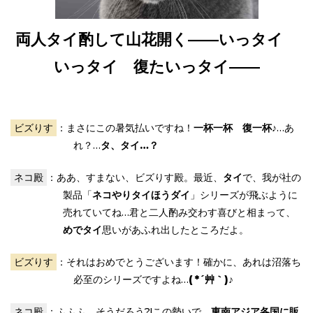
両人タイ酌して山花開く――いっタイ
いっタイ 復たいっタイ――
ビズりす
：まさにこの暑気払いですね！
一杯一杯 復一杯♪
…あ
れ？…
タ、タイ…？
ネコ殿
：ああ、すまない、ビズりす殿。最近、
タイ
で、我が社の
製品「
ネコやりタイほうダイ
」シリーズが飛ぶように
売れていてね…君と二人酌み交わす喜びと相まって、
めでタイ
思いがあふれ出したところだよ。
ビズりす
：それはおめでとうございます！確かに、あれは沼落ち
必至のシリーズですよね…
( *´艸｀)♪
ネコ殿
：ふふふ、そうだろう?!この勢いで、
東南アジア各国に販