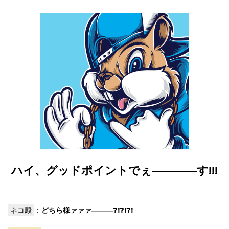
ハイ、グッドポイントでぇ――――す!!!
ネコ殿
：
どちら様ァァァ―――?!?!?!