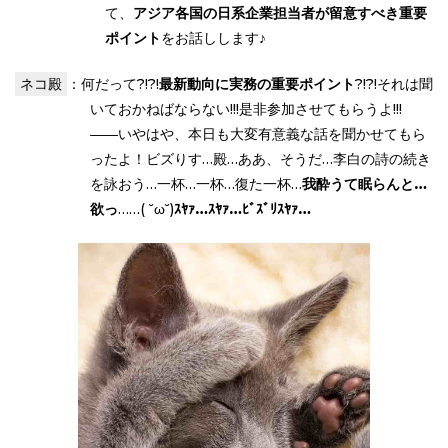
て、
アジア各国の日系企業担当者が留意すべき重要
ポイント
をお話しします♪
ネコ殿
：何だって?!?!
最新動向に実務の重要ポイント
?!?!それは聞
いておかねばならない!!!是非参加させてもらうよ!!!
――いやはや、本日も大変有意義な話を聞かせてもら
ったよ！ビズりす…殿…ああ、そうだ…李白の詩の続き
を詠おう…一杯…一杯…復た一杯…
我酔うて眠らんと…
欲っ
……( ˘ω˘)
ｽﾔｧ…ｽﾔｧ…ﾋﾞｽﾞﾘｽﾔｧ…