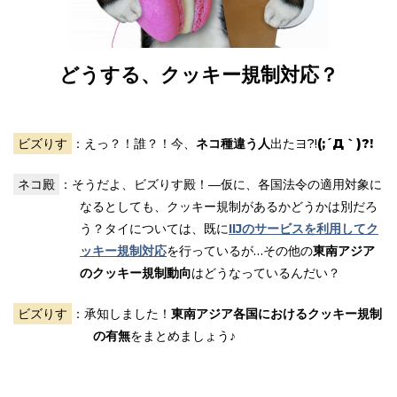
どうする、クッキー規制対応？
ビズりす
：えっ？！誰？！今、
ネコ種違う人
出たヨ?!
(;´Д｀)?!
ネコ殿
：そうだよ、ビズりす殿！―仮に、各国法令の適用対象に
なるとしても、クッキー規制があるかどうかは別だろ
う？タイについては、既に
IIJのサービスを利用してク
ッキー規制対応
を行っているが…その他の
東南アジア
のクッキー規制動向
はどうなっているんだい？
ビズりす
：承知しました！
東南アジア各国におけるクッキー規制
の有無
をまとめましょう♪