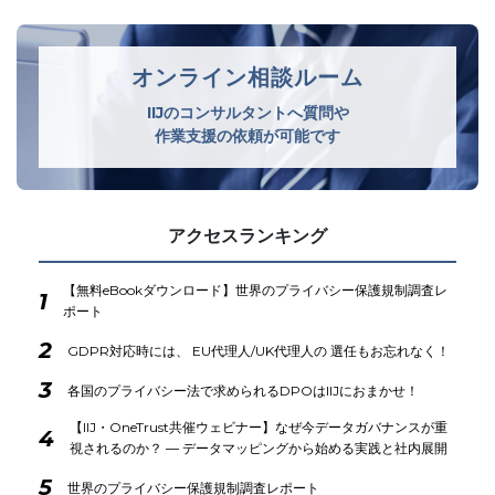
オンライン相談ルーム
IIJのコンサルタントへ質問や
作業支援の依頼が可能です
アクセスランキング
【無料eBookダウンロード】世界のプライバシー保護規制調査レ
1
ポート
2
GDPR対応時には、 EU代理人/UK代理人の 選任もお忘れなく！
3
各国のプライバシー法で求められるDPOはIIJにおまかせ！
【IIJ・OneTrust共催ウェビナー】なぜ今データガバナンスが重
4
視されるのか？ ― データマッピングから始める実践と社内展開
5
世界のプライバシー保護規制調査レポート