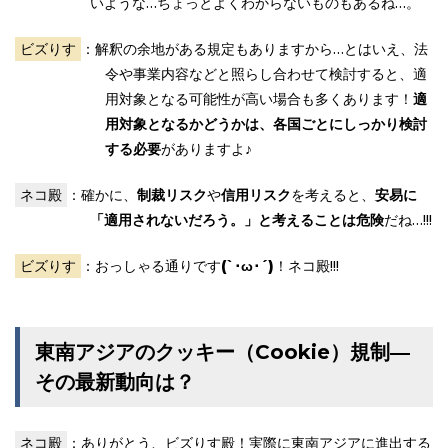
いような…ちょっとよくわからないものもあるね…。
ビズりす
：解釈の余地がある規定もありますから…とはいえ、法
令や事業内容などと照らし合わせて検討すると、適
用対象となる可能性が高い場合も多くあります！
適
用対象となるかどうかは、各国ごとにしっかり検討
する必要
がありますよ♪
ネコ殿
：確かに、
制裁リスク
や
信用リスク
を考えると、
安易に
「適用されないだろう。」と考えることは危険
だね…!!!
ビズりす
：おっしゃる通りです
(`･ω･´)
！ネコ殿!!!
東南アジアのクッキー（Cookie）規制―
その最新動向は？
ネコ殿
：ありがとう、ビズりす殿！実際に東南アジアに進出する