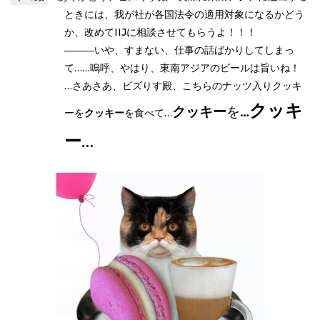
ときには、我が社が各国法令の適用対象になるかどう
か、改めてIIJに相談させてもらうよ！！！
―――いや、すまない、仕事の話ばかりしてしまっ
て……嗚呼、やはり、東南アジアのビールは旨いね！
…さあさあ、ビズりす殿、こちらのナッツ入りクッキ
クッキ
クッキー
を…
ーを
クッキー
を食べて…
ー
…