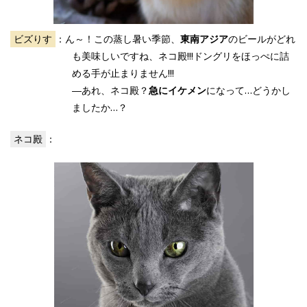
ビズりす
：ん～！この蒸し暑い季節、
東南アジア
のビールがどれ
も美味しいですね、ネコ殿!!!ドングリをほっぺに詰
める手が止まりません!!!
―あれ、ネコ殿？
急にイケメン
になって…どうかし
ましたか…？
ネコ殿
：