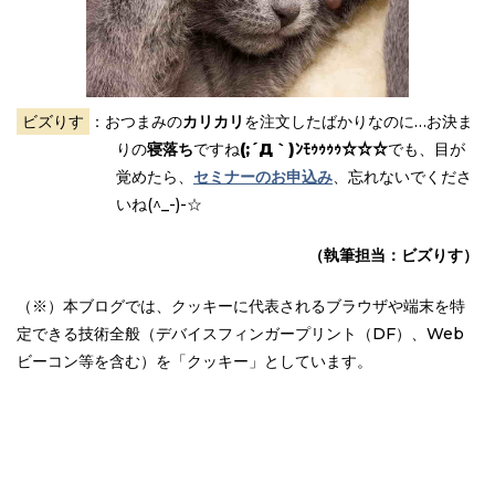
ビズりす
：おつまみの
カリカリ
を注文したばかりなのに…お決ま
りの
寝落ち
ですね
(;´Д｀)ﾝﾓｩｩｩｩ☆☆☆
でも、目が
覚めたら、
セミナーのお申込み
、忘れないでくださ
いね(^_-)-☆
（執筆担当：ビズりす）
（※）本ブログでは、クッキーに代表されるブラウザや端末を特
定できる技術全般（デバイスフィンガープリント（DF）、Web
ビーコン等を含む）を「クッキー」としています。