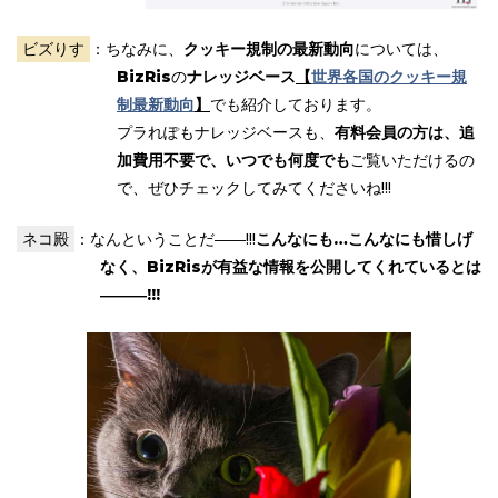
ビズりす
：ちなみに、
クッキー規制の最新動向
については、
BizRis
の
ナレッジベース
【
世界各国のクッキー規
制最新動向
】
でも紹介しております。
プラれぽもナレッジベースも、
有料会員の方は、追
加費用不要で、いつでも何度でも
ご覧いただけるの
で、ぜひチェックしてみてくださいね!!!
ネコ殿
：なんということだ――!!!
こんなにも…こんなにも惜しげ
なく、BizRisが有益な情報を公開してくれているとは
―――!!!