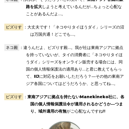
路を拡大
しようと考えているんだが…ちょっと心配な
ことがあるんだよ…。
ビズりす
：大丈夫です！「ネコやりタイほうダイ」シリーズの沼
は万国共通！どこでも…。
ネコ殿
：違うんだよ、ビズりす殿…。我が社は東南アジアに拠点
を持っていないが、タイの消費者に「ネコやりタイほ
うダイ」シリーズをオンライン販売する場合には、同
国の個人情報保護法の適用あり…と君に教えてもらっ
て、
IIJ
に対応をお願いしただろう？―その他の東南ア
ジア各国についてはどうだろうか、と思ってね…。
ビズりす
：
東南アジアに拠点を持たないManekineko社に、各
国の個人情報保護法令が適用されるかどうか―つま
り、域外適用の有無
がご心配なんですね!!!