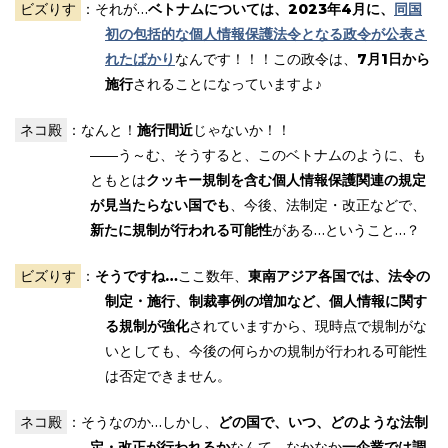
ビズりす
：それが…
ベトナムについては、2023年4月に、
同国
初の包括的な個人情報保護法令となる政令が公表さ
れたばかり
なんです！！！この政令は、
7月1日から
施行
されることになっていますよ♪
ネコ殿
：なんと！
施行間近
じゃないか！！
――う～む、そうすると、このベトナムのように、も
ともとは
クッキー規制を含む個人情報保護関連の規定
が見当たらない国でも
、今後、法制定・改正などで、
新たに規制が行われる可能性
がある…ということ…？
ビズりす
：
そうですね…
ここ数年、
東南アジア各国では、法令の
制定・施行、制裁事例の増加など、個人情報に関す
る規制が強化
されていますから、現時点で規制がな
いとしても、今後の何らかの規制が行われる可能性
は否定できません。
ネコ殿
：そうなのか…しかし、
どの国で、いつ、どのような法制
定・改正が行われるか
なんて、なかなか
一企業では調