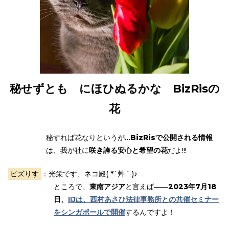
秘せずとも にほひぬるかな BizRisの
花
秘すれば花なりというが…
BizRisで公開される情報
は、我が社に
咲き誇る安心と希望の花
だよ!!!
ビズりす
：光栄です、ネコ殿( *´艸｀)♪
ところで、
東南アジア
と言えば――
2023年7月18
日、
IIJは、西村あさひ法律事務所との共催セミナー
をシンガポールで開催
するんですよ！