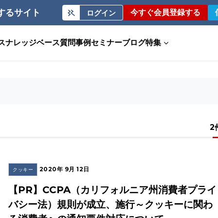
するサイト
今すぐ会員登録する
ログイン
ス
ナレッジベース
質問事例
セミナー
ブログ
特集
2
2020年 9月 12日
クッキー
【PR】CCPA（カリフォルニア州消費者プライ
バシー法）規則が成立、施行～クッキーに関わ