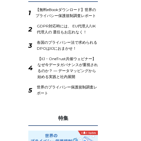
【無料eBookダウンロード】世界の
1
プライバシー保護規制調査レポート
GDPR対応時には、 EU代理人/UK
2
代理人の 選任もお忘れなく！
各国のプライバシー法で求められる
3
DPOはIIJにおまかせ！
【IIJ・OneTrust共催ウェビナー】
なぜ今データガバナンスが重視され
4
るのか？ ― データマッピングから
始める実践と社内展開
世界のプライバシー保護規制調査レ
5
ポート
特集