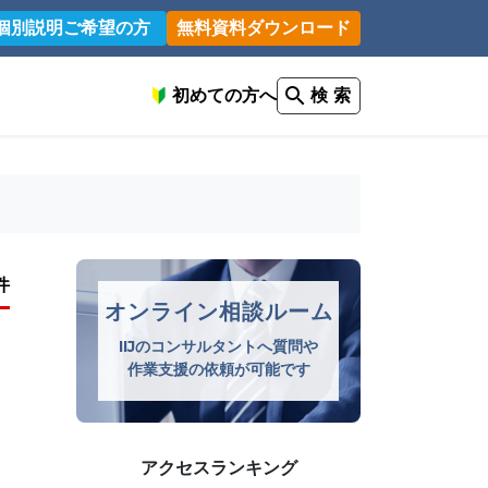
個別説明ご希望の方
無料資料ダウンロード
初めての方へ
検 索
件
オンライン相談ルーム
IIJのコンサルタントへ質問や
作業支援の依頼が可能です
アクセスランキング