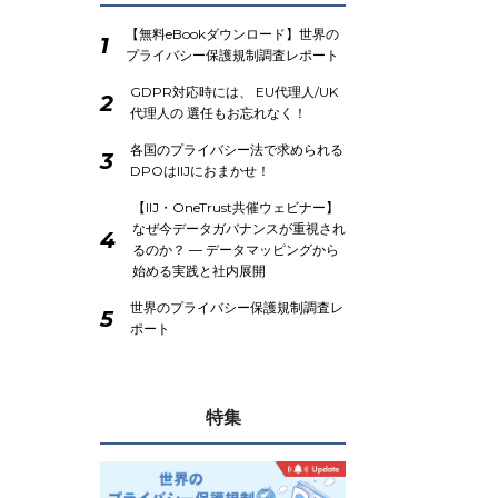
【無料eBookダウンロード】世界の
1
プライバシー保護規制調査レポート
GDPR対応時には、 EU代理人/UK
2
代理人の 選任もお忘れなく！
各国のプライバシー法で求められる
3
DPOはIIJにおまかせ！
【IIJ・OneTrust共催ウェビナー】
なぜ今データガバナンスが重視され
4
るのか？ ― データマッピングから
始める実践と社内展開
世界のプライバシー保護規制調査レ
5
ポート
特集