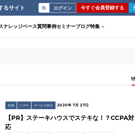
するサイト
今すぐ会員登録する
ログイン
ス
ナレッジベース
質問事例
セミナー
ブログ
特集
1
2020年 7月 27日
米国
CCPA
サービス紹介
【PR】ステーキハウスでステキな！？CCPA対
応