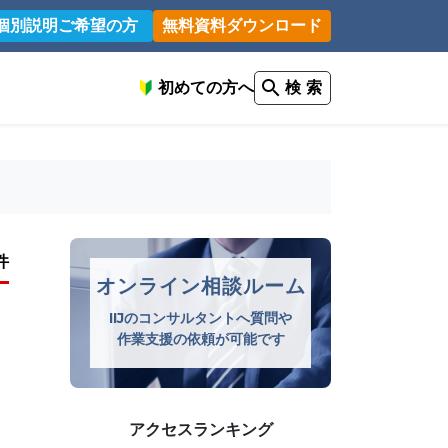
個別説明ご希望の方
無料資料ダウンロード
初めての方へ
検 索
件
オンライン相談ルーム
IIJのコンサルタントへ質問や
作業支援の依頼が可能です
アクセスランキング