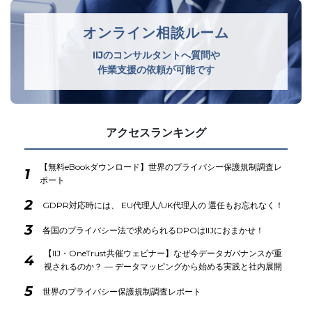
オンライン相談ルーム
IIJのコンサルタントへ質問や
作業支援の依頼が可能です
アクセスランキング
【無料eBookダウンロード】世界のプライバシー保護規制調査レ
1
ポート
2
GDPR対応時には、 EU代理人/UK代理人の 選任もお忘れなく！
3
各国のプライバシー法で求められるDPOはIIJにおまかせ！
【IIJ・OneTrust共催ウェビナー】なぜ今データガバナンスが重
4
視されるのか？ ― データマッピングから始める実践と社内展開
5
世界のプライバシー保護規制調査レポート