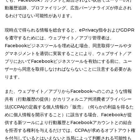
動履歴追跡、プロファイリング、広告パーソナライズが停止され
るわけではない可能性があります。
現時点で得られる情報を総合すると、ePrivacy指令およびGDPR
を遵守するためには、ウェブサイト／アプリ管理者は、
Facebookビジネスツールを埋め込む場合、同意取得ツールやタ
グマネジメントを適切に実装することにより、ウェブサイト／ア
プリにおいてFacebookビジネスツールを有効にする前に、ユー
ザーから同意を取得しなければならないことに注意する必要があ
ります。
また、ウェブサイト／アプリからFacebookへのこのような情報
共有（行動履歴の提供）がカリフォルニア州消費者プライバシー
法(CCPA)の定義する個人情報の「販売」（何らかの利益を得るた
めに個人情報を開示すること）に該当する場合、Facebookが提
供する新ツールにより行動履歴とFacebookアカウントとの結合
を拒否する権利を与えるだけでは、CCPAが求めるオプトアウト権
を付与しているとはいえないと当局によって判断される可能性も