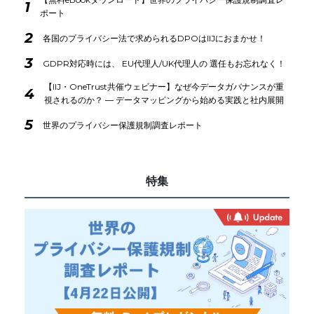
1
ポート
2
各国のプライバシー法で求められるDPOはIIJにおまかせ！
3
GDPR対応時には、 EU代理人/UK代理人の 選任もお忘れなく！
【IIJ・OneTrust共催ウェビナー】なぜ今データガバナンスが重
4
視されるのか？ ― データマッピングから始める実践と社内展開
5
世界のプライバシー保護規制調査レポート
特集