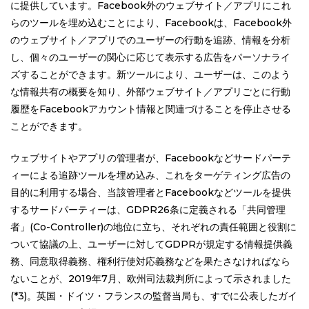
に提供しています。Facebook外のウェブサイト／アプリにこれ
らのツールを埋め込むことにより、Facebookは、Facebook外
のウェブサイト／アプリでのユーザーの行動を追跡、情報を分析
し、個々のユーザーの関心に応じて表示する広告をパーソナライ
ズすることができます。新ツールにより、ユーザーは、このよう
な情報共有の概要を知り、外部ウェブサイト／アプリごとに行動
履歴をFacebookアカウント情報と関連づけることを停止させる
ことができます。
ウェブサイトやアプリの管理者が、Facebookなどサードパーテ
ィーによる追跡ツールを埋め込み、これをターゲティング広告の
目的に利用する場合、当該管理者とFacebookなどツールを提供
するサードパーティーは、GDPR26条に定義される「共同管理
者」(Co-Controller)の地位に立ち、それぞれの責任範囲と役割に
ついて協議の上、ユーザーに対してGDPRが規定する情報提供義
務、同意取得義務、権利行使対応義務などを果たさなければなら
ないことが、2019年7月、欧州司法裁判所によって示されました
(*3)。英国・ドイツ・フランスの監督当局も、すでに公表したガイ